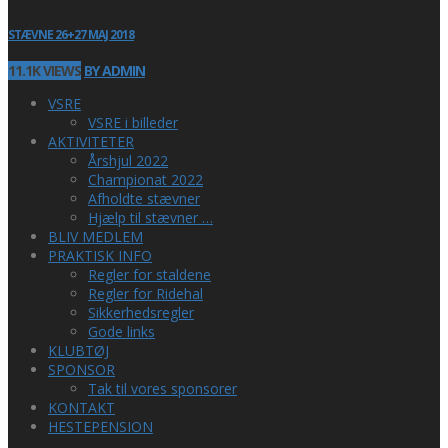
STÆVNE 26+27 MAJ 2018
11.1K VIEWS
BY ADMIN
VSRE
VSRE i billeder
AKTIVITETER
Årshjul 2022
Championat 2022
Afholdte stævner
Hjælp til stævner …
BLIV MEDLEM
PRAKTISK INFO
Regler for staldene
Regler for Ridehal
Sikkerhedsregler
Gode links
KLUBTØJ
SPONSOR
Tak til vores sponsorer
KONTAKT
HESTEPENSION