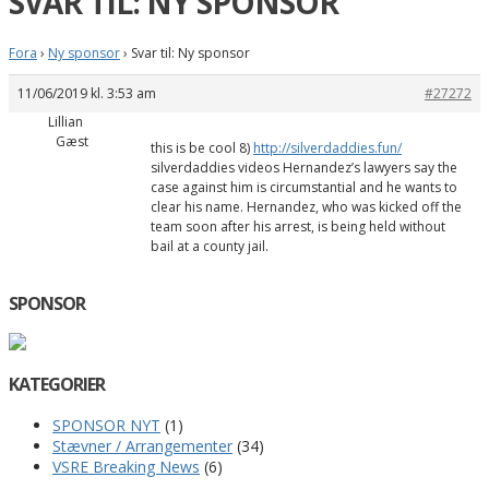
SVAR TIL: NY SPONSOR
Fora
›
Ny sponsor
›
Svar til: Ny sponsor
11/06/2019 kl. 3:53 am
#27272
Lillian
Gæst
this is be cool 8)
http://silverdaddies.fun/
silverdaddies videos Hernandez’s lawyers say the
case against him is circumstantial and he wants to
clear his name. Hernandez, who was kicked off the
team soon after his arrest, is being held without
bail at a county jail.
SPONSOR
KATEGORIER
SPONSOR NYT
(1)
Stævner / Arrangementer
(34)
VSRE Breaking News
(6)