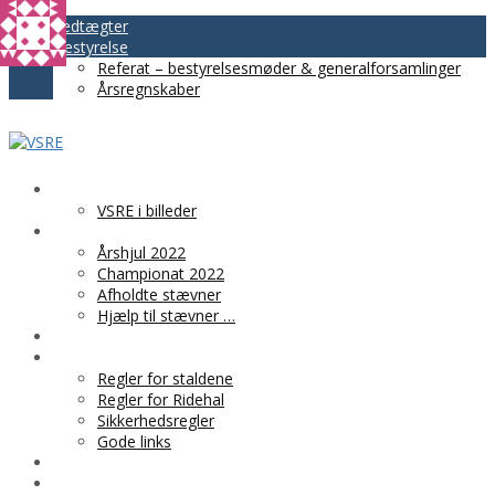
Vedtægter
Bestyrelse
Referat – bestyrelsesmøder & generalforsamlinger
Årsregnskaber
VSRE
VSRE i billeder
AKTIVITETER
Årshjul 2022
Championat 2022
Afholdte stævner
Hjælp til stævner …
BLIV MEDLEM
PRAKTISK INFO
Regler for staldene
Regler for Ridehal
Sikkerhedsregler
Gode links
KLUBTØJ
SPONSOR