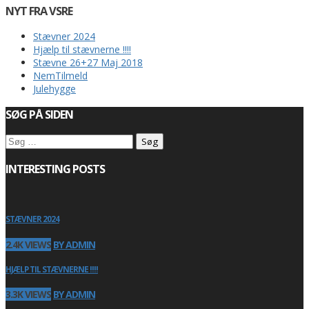
NYT FRA VSRE
Stævner 2024
Hjælp til stævnerne !!!!
Stævne 26+27 Maj 2018
NemTilmeld
Julehygge
SØG PÅ SIDEN
Søg
efter:
INTERESTING POSTS
STÆVNER 2024
2.4K VIEWS
BY ADMIN
HJÆLP TIL STÆVNERNE !!!!
3.3K VIEWS
BY ADMIN