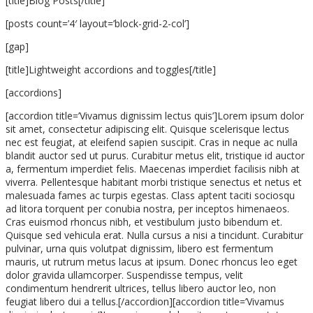
[title]Blog Posts[/title]
[posts count=’4′ layout=’block-grid-2-col’]
[gap]
[title]Lightweight accordions and toggles[/title]
[accordions]
[accordion title=’Vivamus dignissim lectus quis’]Lorem ipsum dolor
sit amet, consectetur adipiscing elit. Quisque scelerisque lectus
nec est feugiat, at eleifend sapien suscipit. Cras in neque ac nulla
blandit auctor sed ut purus. Curabitur metus elit, tristique id auctor
a, fermentum imperdiet felis. Maecenas imperdiet facilisis nibh at
viverra. Pellentesque habitant morbi tristique senectus et netus et
malesuada fames ac turpis egestas. Class aptent taciti sociosqu
ad litora torquent per conubia nostra, per inceptos himenaeos.
Cras euismod rhoncus nibh, et vestibulum justo bibendum et.
Quisque sed vehicula erat. Nulla cursus a nisi a tincidunt. Curabitur
pulvinar, urna quis volutpat dignissim, libero est fermentum
mauris, ut rutrum metus lacus at ipsum. Donec rhoncus leo eget
dolor gravida ullamcorper. Suspendisse tempus, velit
condimentum hendrerit ultrices, tellus libero auctor leo, non
feugiat libero dui a tellus.[/accordion][accordion title=’Vivamus