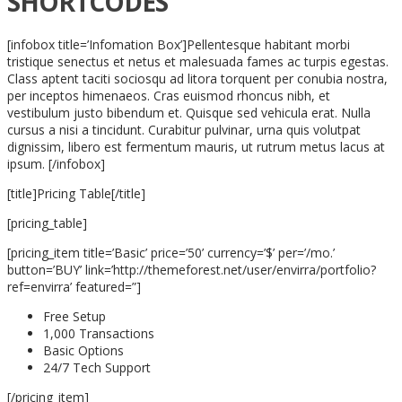
SHORTCODES
[infobox title=’Infomation Box’]Pellentesque habitant morbi
tristique senectus et netus et malesuada fames ac turpis egestas.
Class aptent taciti sociosqu ad litora torquent per conubia nostra,
per inceptos himenaeos. Cras euismod rhoncus nibh, et
vestibulum justo bibendum et. Quisque sed vehicula erat. Nulla
cursus a nisi a tincidunt. Curabitur pulvinar, urna quis volutpat
dignissim, libero est fermentum mauris, ut rutrum metus lacus at
ipsum. [/infobox]
[title]Pricing Table[/title]
[pricing_table]
[pricing_item title=’Basic’ price=’50’ currency=’$’ per=’/mo.’
button=’BUY’ link=’http://themeforest.net/user/envirra/portfolio?
ref=envirra’ featured=”]
Free Setup
1,000 Transactions
Basic Options
24/7 Tech Support
[/pricing_item]