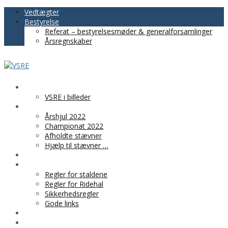
Vedtægter
Bestyrelse
Referat – bestyrelsesmøder & generalforsamlinger
Årsregnskaber
VSRE
VSRE i billeder
AKTIVITETER
Årshjul 2022
Championat 2022
Afholdte stævner
Hjælp til stævner …
BLIV MEDLEM
PRAKTISK INFO
Regler for staldene
Regler for Ridehal
Sikkerhedsregler
Gode links
KLUBTØJ
SPONSOR