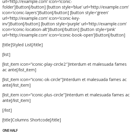
url=’http://example.com’ icon=’iconic-
folder’]Button[/button] [button style=’blue’ url=’http://example.com’
icon=’iconic-layers’]Button[/button] [button style=’green’
url=’http://example.com’ icon=’iconic-key-
inv’]Button[/button] [button style=’purple’ url=’http://example.com’
icon=’iconic-location-alt’]Button[/button] [button style=’pink’
url=’http://example.com’ icon=’iconic-book-open’]Button[/button]
[title]Styled List[/title]
[list]
[list_item icon=”iconic-play-circle2″]Interdum et malesuada fames
ac ante[/list_item]
[list_item icon=”iconic-ok-circle”]Interdum et malesuada fames ac
ante[/list_item]
[list_item icon=”iconic-plus-circle”]Interdum et malesuada fames ac
ante[/list_item]
[/list]
[title]Columns Shortcode[/title]
ONE HALF