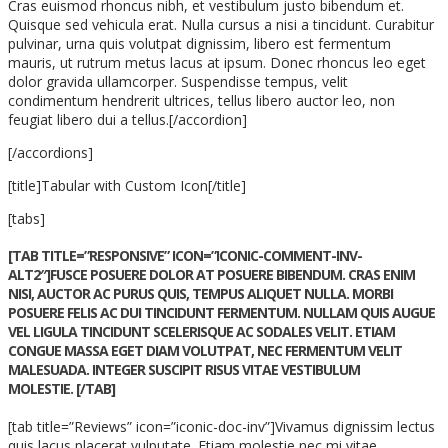
Cras euismod rhoncus nibh, et vestibulum justo bibendum et.
Quisque sed vehicula erat. Nulla cursus a nisi a tincidunt. Curabitur
pulvinar, urna quis volutpat dignissim, libero est fermentum
mauris, ut rutrum metus lacus at ipsum. Donec rhoncus leo eget
dolor gravida ullamcorper. Suspendisse tempus, velit
condimentum hendrerit ultrices, tellus libero auctor leo, non
feugiat libero dui a tellus.[/accordion]
[/accordions]
[title]Tabular with Custom Icon[/title]
[tabs]
[TAB TITLE=”RESPONSIVE” ICON=”ICONIC-COMMENT-INV-
ALT2″]FUSCE POSUERE DOLOR AT POSUERE BIBENDUM. CRAS ENIM
NISI, AUCTOR AC PURUS QUIS, TEMPUS ALIQUET NULLA. MORBI
POSUERE FELIS AC DUI TINCIDUNT FERMENTUM. NULLAM QUIS AUGUE
VEL LIGULA TINCIDUNT SCELERISQUE AC SODALES VELIT. ETIAM
CONGUE MASSA EGET DIAM VOLUTPAT, NEC FERMENTUM VELIT
MALESUADA. INTEGER SUSCIPIT RISUS VITAE VESTIBULUM
MOLESTIE. [/TAB]
[tab title=”Reviews” icon=”iconic-doc-inv”]Vivamus dignissim lectus
quis lacus placerat vulputate. Etiam molestie nec mi vitae