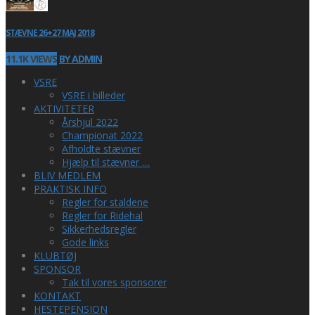
STÆVNE 26+27 MAJ 2018
11.1K VIEWS
BY ADMIN
VSRE
VSRE i billeder
AKTIVITETER
Årshjul 2022
Championat 2022
Afholdte stævner
Hjælp til stævner …
BLIV MEDLEM
PRAKTISK INFO
Regler for staldene
Regler for Ridehal
Sikkerhedsregler
Gode links
KLUBTØJ
SPONSOR
Tak til vores sponsorer
KONTAKT
HESTEPENSION