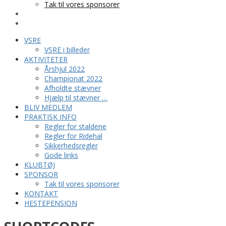
Tak til vores sponsorer
KONTAKT
HESTEPENSION
VSRE
VSRE i billeder
AKTIVITETER
Årshjul 2022
Championat 2022
Afholdte stævner
Hjælp til stævner …
BLIV MEDLEM
PRAKTISK INFO
Regler for staldene
Regler for Ridehal
Sikkerhedsregler
Gode links
KLUBTØJ
SPONSOR
Tak til vores sponsorer
KONTAKT
HESTEPENSION