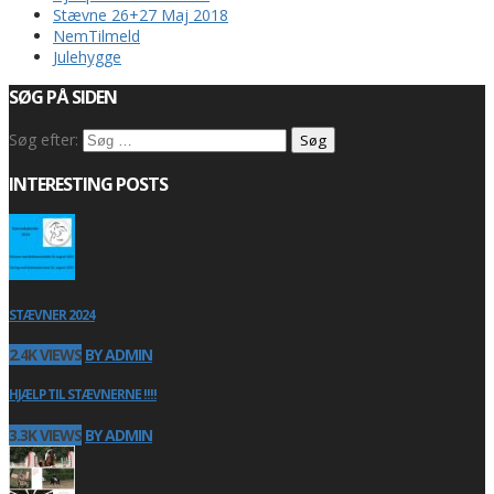
Stævne 26+27 Maj 2018
NemTilmeld
Julehygge
SØG PÅ SIDEN
Søg efter:
INTERESTING POSTS
STÆVNER 2024
2.4K VIEWS
BY ADMIN
HJÆLP TIL STÆVNERNE !!!!
3.3K VIEWS
BY ADMIN