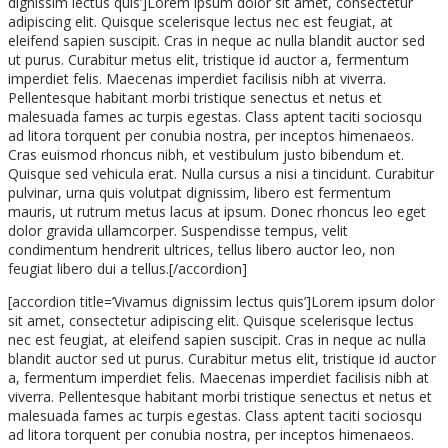
dignissim lectus quis’]Lorem ipsum dolor sit amet, consectetur
adipiscing elit. Quisque scelerisque lectus nec est feugiat, at
eleifend sapien suscipit. Cras in neque ac nulla blandit auctor sed
ut purus. Curabitur metus elit, tristique id auctor a, fermentum
imperdiet felis. Maecenas imperdiet facilisis nibh at viverra.
Pellentesque habitant morbi tristique senectus et netus et
malesuada fames ac turpis egestas. Class aptent taciti sociosqu
ad litora torquent per conubia nostra, per inceptos himenaeos.
Cras euismod rhoncus nibh, et vestibulum justo bibendum et.
Quisque sed vehicula erat. Nulla cursus a nisi a tincidunt. Curabitur
pulvinar, urna quis volutpat dignissim, libero est fermentum
mauris, ut rutrum metus lacus at ipsum. Donec rhoncus leo eget
dolor gravida ullamcorper. Suspendisse tempus, velit
condimentum hendrerit ultrices, tellus libero auctor leo, non
feugiat libero dui a tellus.[/accordion]
[accordion title=’Vivamus dignissim lectus quis’]Lorem ipsum dolor
sit amet, consectetur adipiscing elit. Quisque scelerisque lectus
nec est feugiat, at eleifend sapien suscipit. Cras in neque ac nulla
blandit auctor sed ut purus. Curabitur metus elit, tristique id auctor
a, fermentum imperdiet felis. Maecenas imperdiet facilisis nibh at
viverra. Pellentesque habitant morbi tristique senectus et netus et
malesuada fames ac turpis egestas. Class aptent taciti sociosqu
ad litora torquent per conubia nostra, per inceptos himenaeos.