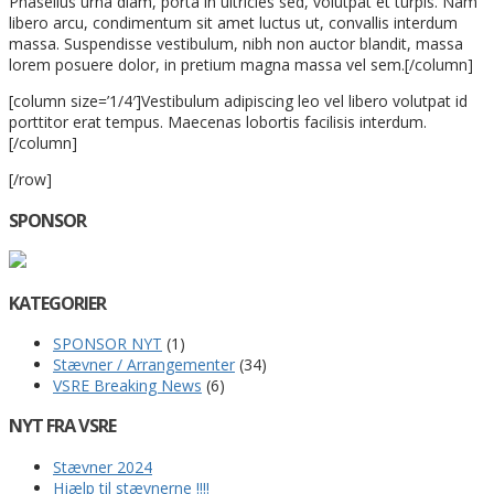
Phasellus urna diam, porta in ultricies sed, volutpat et turpis. Nam
libero arcu, condimentum sit amet luctus ut, convallis interdum
massa. Suspendisse vestibulum, nibh non auctor blandit, massa
lorem posuere dolor, in pretium magna massa vel sem.[/column]
[column size=’1/4′]Vestibulum adipiscing leo vel libero volutpat id
porttitor erat tempus. Maecenas lobortis facilisis interdum.
[/column]
[/row]
SPONSOR
KATEGORIER
SPONSOR NYT
(1)
Stævner / Arrangementer
(34)
VSRE Breaking News
(6)
NYT FRA VSRE
Stævner 2024
Hjælp til stævnerne !!!!