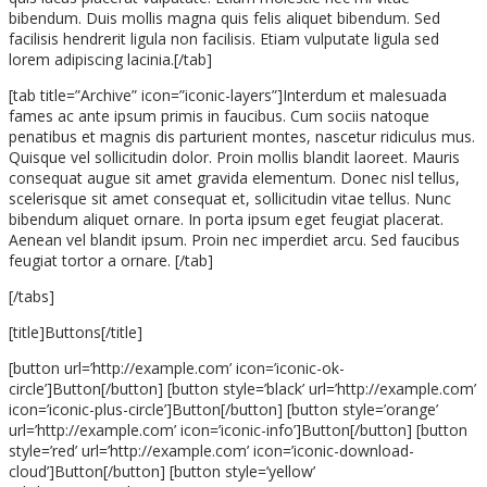
bibendum. Duis mollis magna quis felis aliquet bibendum. Sed
facilisis hendrerit ligula non facilisis. Etiam vulputate ligula sed
lorem adipiscing lacinia.[/tab]
[tab title=”Archive” icon=”iconic-layers”]Interdum et malesuada
fames ac ante ipsum primis in faucibus. Cum sociis natoque
penatibus et magnis dis parturient montes, nascetur ridiculus mus.
Quisque vel sollicitudin dolor. Proin mollis blandit laoreet. Mauris
consequat augue sit amet gravida elementum. Donec nisl tellus,
scelerisque sit amet consequat et, sollicitudin vitae tellus. Nunc
bibendum aliquet ornare. In porta ipsum eget feugiat placerat.
Aenean vel blandit ipsum. Proin nec imperdiet arcu. Sed faucibus
feugiat tortor a ornare. [/tab]
[/tabs]
[title]Buttons[/title]
[button url=’http://example.com’ icon=’iconic-ok-
circle’]Button[/button] [button style=’black’ url=’http://example.com’
icon=’iconic-plus-circle’]Button[/button] [button style=’orange’
url=’http://example.com’ icon=’iconic-info’]Button[/button] [button
style=’red’ url=’http://example.com’ icon=’iconic-download-
cloud’]Button[/button] [button style=’yellow’