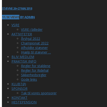
STÆVNE 26+27 MAJ 2018
11.1K VIEWS
BY ADMIN
VSRE
VSRE i billeder
AKTIVITETER
Årshjul 2022
Championat 2022
Afholdte stævner
Hjælp til stævner …
BLIV MEDLEM
PRAKTISK INFO
Regler for staldene
Regler for Ridehal
Sikkerhedsregler
Gode links
KLUBTØJ
SPONSOR
Tak til vores sponsorer
KONTAKT
HESTEPENSION