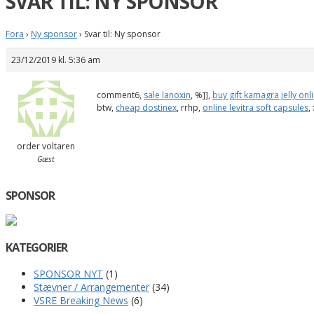
SVAR TIL: NY SPONSOR
Fora
›
Ny sponsor
›
Svar til: Ny sponsor
23/12/2019 kl. 5:36 am
comment6,
sale lanoxin
, %]],
buy gift kamagra jelly onl
btw,
cheap dostinex
, rrhp,
online levitra soft capsules
,
order voltaren
Gæst
SPONSOR
KATEGORIER
SPONSOR NYT
(1)
Stævner / Arrangementer
(34)
VSRE Breaking News
(6)