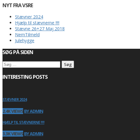
NYT FRA VSRE
Stævner 2024
Hjælp til stævnerne !!!!
Stævne 26+27 Maj 2018
NemTilmeld
Julehygge
SØG PÅ SIDEN
Søg
efter:
INTERESTING POSTS
STÆVNER 2024
2.4K VIEWS
BY ADMIN
HJÆLP TIL STÆVNERNE !!!!
3.3K VIEWS
BY ADMIN