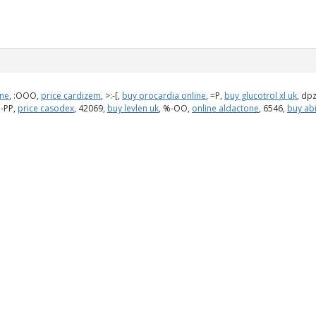
ine
, :OOO,
price cardizem
, >:-[,
buy procardia online
, =P,
buy glucotrol xl uk
, dp
 :-PP,
price casodex
, 42069,
buy levlen uk
, %-OO,
online aldactone
, 6546,
buy abi