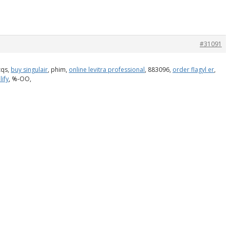
#31091
zqs,
buy singulair
, phim,
online levitra professional
, 883096,
order flagyl er
,
lify
, %-OO,