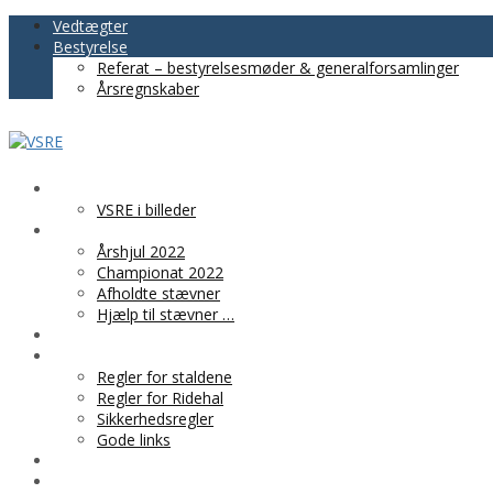
Vedtægter
Bestyrelse
Referat – bestyrelsesmøder & generalforsamlinger
Årsregnskaber
VSRE
VSRE i billeder
AKTIVITETER
Årshjul 2022
Championat 2022
Afholdte stævner
Hjælp til stævner …
BLIV MEDLEM
PRAKTISK INFO
Regler for staldene
Regler for Ridehal
Sikkerhedsregler
Gode links
KLUBTØJ
SPONSOR