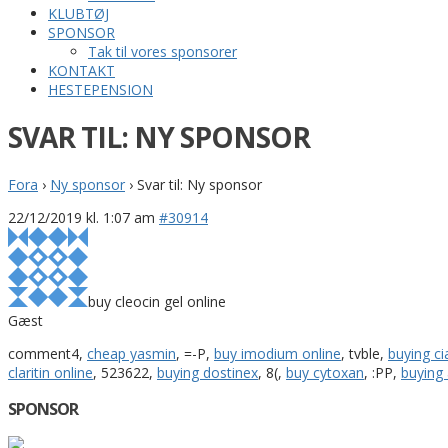
KLUBTØJ
SPONSOR
Tak til vores sponsorer
KONTAKT
HESTEPENSION
SVAR TIL: NY SPONSOR
Fora
›
Ny sponsor
›
Svar til: Ny sponsor
22/12/2019 kl. 1:07 am
#30914
buy cleocin gel online
Gæst
comment4,
cheap yasmin
, =-P,
buy imodium online
, tvble,
buying cia
claritin online
, 523622,
buying dostinex
, 8(,
buy cytoxan
, :PP,
buying
SPONSOR