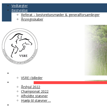
Vedtægter
Bestyrelse
Referat – bestyrelsesmøder & generalforsamlinger
Årsregnskaber
VSRE
VSRE i billeder
AKTIVITETER
Årshjul 2022
Championat 2022
Afholdte stævner
Hjælp til stævner …
BLIV MEDLEM