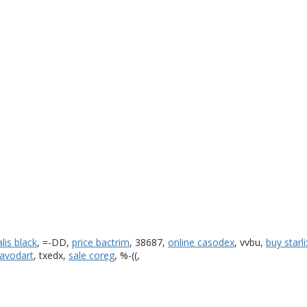
lis black
, =-DD,
price bactrim
, 38687,
online casodex
, vvbu,
buy starli
 avodart
, txedx,
sale coreg
, %-((,