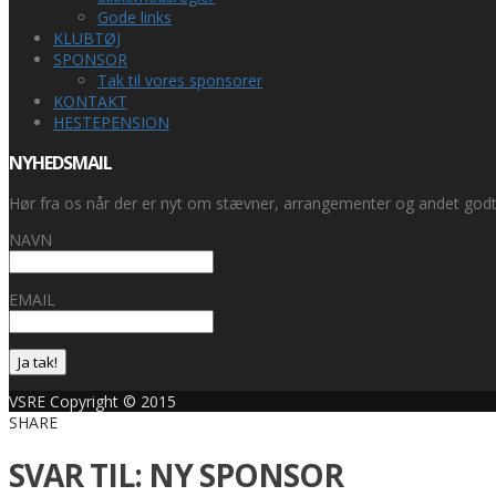
Gode links
KLUBTØJ
SPONSOR
Tak til vores sponsorer
KONTAKT
HESTEPENSION
NYHEDSMAIL
Hør fra os når der er nyt om stævner, arrangementer og andet godt
NAVN
EMAIL
Ja tak!
VSRE Copyright © 2015
SHARE
SVAR TIL: NY SPONSOR