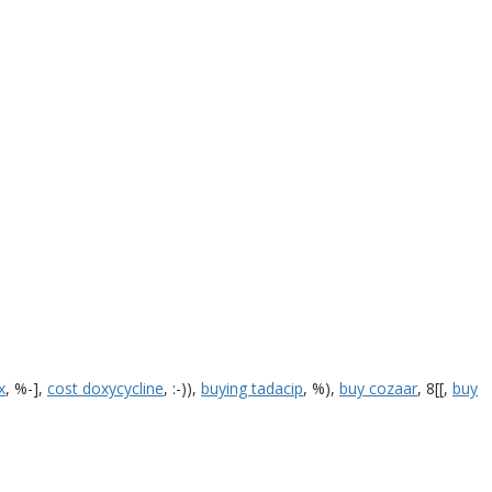
x
, %-],
cost doxycycline
, :-)),
buying tadacip
, %),
buy cozaar
, 8[[,
buy