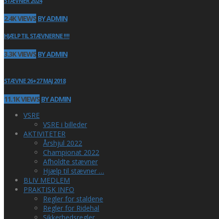
STÆVNER 2024
2.4K VIEWS
BY ADMIN
HJÆLP TIL STÆVNERNE !!!!
3.3K VIEWS
BY ADMIN
STÆVNE 26+27 MAJ 2018
11.1K VIEWS
BY ADMIN
VSRE
VSRE i billeder
AKTIVITETER
Årshjul 2022
Championat 2022
Afholdte stævner
Hjælp til stævner …
BLIV MEDLEM
PRAKTISK INFO
Regler for staldene
Regler for Ridehal
Sikkerhedsregler