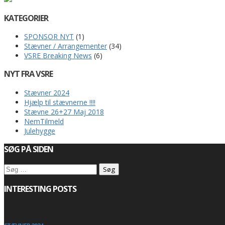
KATEGORIER
SPONSOR NYT
(1)
Stævner / Arrangementer
(34)
VSRE Breaking News
(6)
NYT FRA VSRE
Stævner 2024
Hjælp til stævnerne !!!!
Stævne 26+27 Maj 2018
NemTilmeld
Julehygge
SØG PÅ SIDEN
Søg
efter:
INTERESTING POSTS