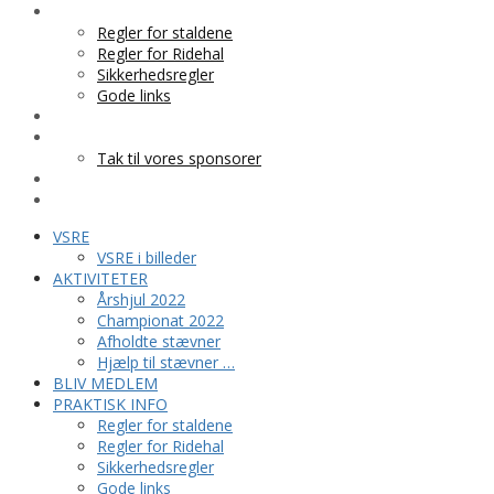
PRAKTISK INFO
Regler for staldene
Regler for Ridehal
Sikkerhedsregler
Gode links
KLUBTØJ
SPONSOR
Tak til vores sponsorer
KONTAKT
HESTEPENSION
VSRE
VSRE i billeder
AKTIVITETER
Årshjul 2022
Championat 2022
Afholdte stævner
Hjælp til stævner …
BLIV MEDLEM
PRAKTISK INFO
Regler for staldene
Regler for Ridehal
Sikkerhedsregler
Gode links