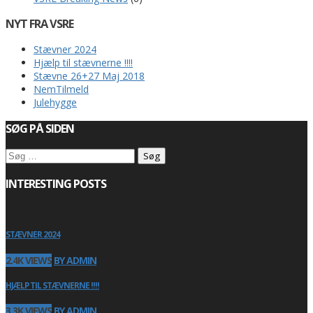
NYT FRA VSRE
Stævner 2024
Hjælp til stævnerne !!!!
Stævne 26+27 Maj 2018
NemTilmeld
Julehygge
SØG PÅ SIDEN
Søg
efter:
INTERESTING POSTS
STÆVNER 2024
2.4K VIEWS
BY ADMIN
HJÆLP TIL STÆVNERNE !!!!
3.3K VIEWS
BY ADMIN