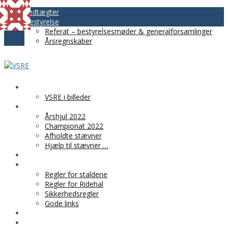
Vedtægter
Bestyrelse
Referat – bestyrelsesmøder & generalforsamlinger
Årsregnskaber
VSRE
VSRE i billeder
AKTIVITETER
Årshjul 2022
Championat 2022
Afholdte stævner
Hjælp til stævner …
BLIV MEDLEM
PRAKTISK INFO
Regler for staldene
Regler for Ridehal
Sikkerhedsregler
Gode links
KLUBTØJ
SPONSOR