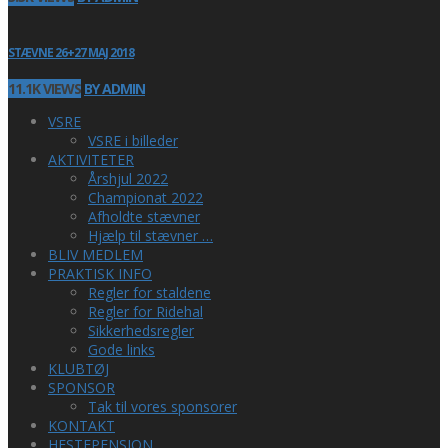
STÆVNE 26+27 MAJ 2018
11.1K VIEWS
BY ADMIN
VSRE
VSRE i billeder
AKTIVITETER
Årshjul 2022
Championat 2022
Afholdte stævner
Hjælp til stævner …
BLIV MEDLEM
PRAKTISK INFO
Regler for staldene
Regler for Ridehal
Sikkerhedsregler
Gode links
KLUBTØJ
SPONSOR
Tak til vores sponsorer
KONTAKT
HESTEPENSION