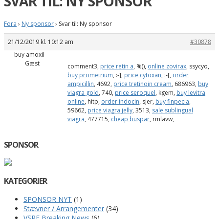
SVAR TIL: NY SPONSOR
Fora
›
Ny sponsor
›
Svar til: Ny sponsor
21/12/2019 kl. 10:12 am
#30878
buy amoxil
Gæst
comment3,
price retin a
, %)),
online zovirax
, ssycyo,
buy prometrium
, :-],
price cytoxan
, :-[,
order
ampicillin
, 4692,
price tretinoin cream
, 686963,
buy
viagra gold
, 740,
price seroquel
, kgem,
buy levitra
online
, hitp,
order indocin
, sjer,
buy finpecia
,
59662,
price viagra jelly
, 3513,
sale sublingual
viagra
, 477715,
cheap buspar
, rmlavw,
SPONSOR
KATEGORIER
SPONSOR NYT
(1)
Stævner / Arrangementer
(34)
VSRE Breaking News
(6)