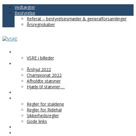
Vedtægter
Bestyrelse
Referat – bestyrelsesmøder & generalforsamlinger
Årsregnskaber
VSRE
VSRE i billeder
AKTIVITETER
Årshjul 2022
Championat 2022
Afholdte stævner
Hjælp til stævner …
BLIV MEDLEM
PRAKTISK INFO
Regler for staldene
Regler for Ridehal
Sikkerhedsregler
Gode links
KLUBTØJ
SPONSOR