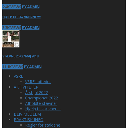
2.4K VIEWS
BY ADMIN
HJÆLP TIL STÆVNERNE !!!!
3.3K VIEWS
BY ADMIN
STÆVNE 26+27 MAJ 2018
11.1K VIEWS
BY ADMIN
VSRE
VSRE i billeder
AKTIVITETER
Årshjul 2022
Championat 2022
Afholdte stævner
Hjælp til stævner …
BLIV MEDLEM
PRAKTISK INFO
Regler for staldene