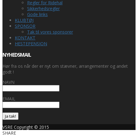
Regler for Ridehal
Sikkerhedsregler
Gode links
KLUBTØJ
SPONSOR
Tak til vores sponsorer
KONTAKT
HESTEPENSION
NYHEDSMAIL
Hør fra os når der er nyt om stævner, arrangementer og andet
godt !
NAVN
EMAIL
Ja tak!
VSRE Copyright © 2015
SHARE