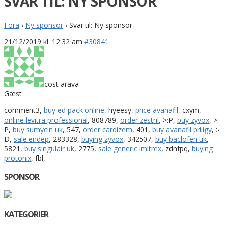
SVAR TIL: NY SPONSOR
Fora
›
Ny sponsor
›
Svar til: Ny sponsor
21/12/2019 kl. 12:32 am
#30841
cost arava
Gæst
comment3,
buy ed pack online
, hyeesy,
price avanafil
, cxym,
online levitra professional
, 808789,
order zestril
, >:P,
buy zyvox
, >:-
P,
buy sumycin uk
, 547,
order cardizem
, 401,
buy avanafil priligy
, :-
D,
sale endep
, 283328,
buying zyvox
, 342507,
buy baclofen uk
,
5821,
buy singulair uk
, 2775,
sale generic imitrex
, zdnfpq,
buying
protonix
, fbl,
SPONSOR
KATEGORIER