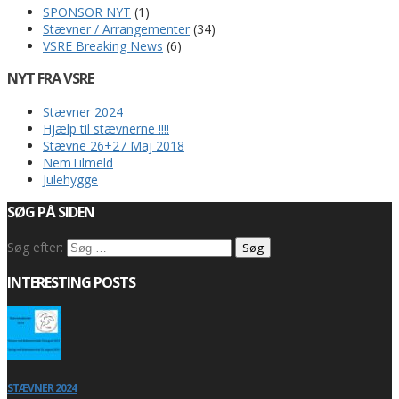
SPONSOR NYT
(1)
Stævner / Arrangementer
(34)
VSRE Breaking News
(6)
NYT FRA VSRE
Stævner 2024
Hjælp til stævnerne !!!!
Stævne 26+27 Maj 2018
NemTilmeld
Julehygge
SØG PÅ SIDEN
Søg efter:
INTERESTING POSTS
STÆVNER 2024