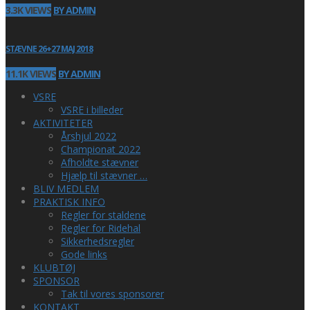
3.3K VIEWS
BY ADMIN
STÆVNE 26+27 MAJ 2018
11.1K VIEWS
BY ADMIN
VSRE
VSRE i billeder
AKTIVITETER
Årshjul 2022
Championat 2022
Afholdte stævner
Hjælp til stævner …
BLIV MEDLEM
PRAKTISK INFO
Regler for staldene
Regler for Ridehal
Sikkerhedsregler
Gode links
KLUBTØJ
SPONSOR
Tak til vores sponsorer
KONTAKT