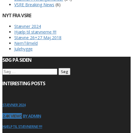
VSRE Breaking News
(6)
NYT FRA VSRE
Stævner 2024
Hjælp til stævnerne !!!!
Stævne 26+27 Maj 2018
NemTilmeld
Julehygge
SØG PÅ SIDEN
Søg
efter:
INTERESTING POSTS
STÆVNER 2024
2.4K VIEWS
BY ADMIN
HJÆLP TIL STÆVNERNE !!!!