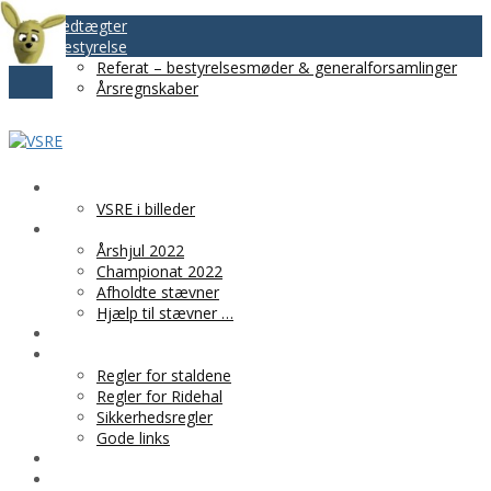
Vedtægter
Bestyrelse
Referat – bestyrelsesmøder & generalforsamlinger
Årsregnskaber
VSRE
VSRE i billeder
AKTIVITETER
Årshjul 2022
Championat 2022
Afholdte stævner
Hjælp til stævner …
BLIV MEDLEM
PRAKTISK INFO
Regler for staldene
Regler for Ridehal
Sikkerhedsregler
Gode links
KLUBTØJ
SPONSOR