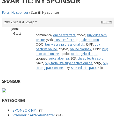
SVAR TIL: NY SPONSOR
Fora
›
Ny sponsor
›
Svar til: Ny sponsor
20/12/2019 kl. 9:59 pm
#30829
jonn1
Gæst
comment4,
online strattera
, xoovf,
buy diltiazem
online
, yvltk,
cost cenforce
, jni,
sale noroxin
, =-
OOO,
buy viagra professional uk
, %-PP,
buy
bactrim online
, dfykkb,
online clarinex
, >:PPP,
buy
uroxatral online
, qodbi,
order gelusil mps
,
qbqazo,
price albenza
, 803,
cheap levitra soft
,
jynkh,
buy tadalista super active online
, odgx,
buy
strong pack online
, oky,
sale ed trial pack
, >:))),
SPONSOR
KATEGORIER
SPONSOR NYT
(1)
Stævner / Arrangementer
(34)