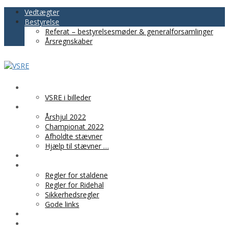
Vedtægter
Bestyrelse
Referat – bestyrelsesmøder & generalforsamlinger
Årsregnskaber
VSRE
VSRE i billeder
AKTIVITETER
Årshjul 2022
Championat 2022
Afholdte stævner
Hjælp til stævner …
BLIV MEDLEM
PRAKTISK INFO
Regler for staldene
Regler for Ridehal
Sikkerhedsregler
Gode links
KLUBTØJ
SPONSOR