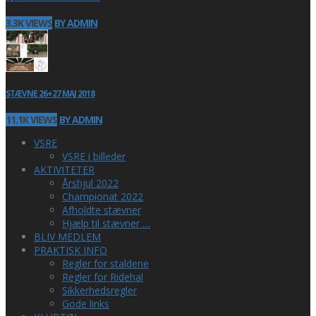
3.3K VIEWS
BY ADMIN
STÆVNE 26+27 MAJ 2018
11.1K VIEWS
BY ADMIN
VSRE
VSRE i billeder
AKTIVITETER
Årshjul 2022
Championat 2022
Afholdte stævner
Hjælp til stævner …
BLIV MEDLEM
PRAKTISK INFO
Regler for staldene
Regler for Ridehal
Sikkerhedsregler
Gode links