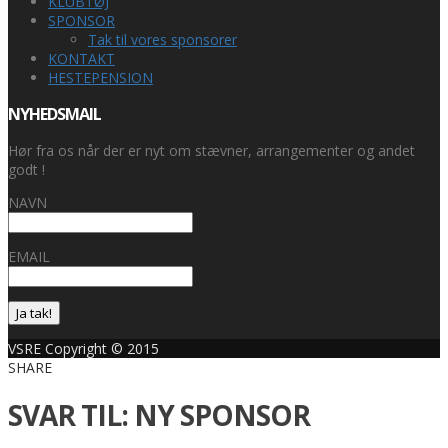
KLUBTØJ
SPONSOR
Tak til vores sponsorer
KONTAKT
HESTEPENSION
NYHEDSMAIL
Hør fra os når der er nyt om stævner, arrangementer og andet
godt !
NAVN
EMAIL
Ja tak!
VSRE Copyright © 2015
SHARE
SVAR TIL: NY SPONSOR