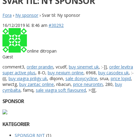
SVAR TIL: NY SPONSOR
Fora
›
Ny sponsor
›
Svar til: Ny sponsor
16/12/2019 kl. 8:46 am
#30292
online ditropan
Gæst
comment3,
order prandin
, vcudf,
buy sinemet uk
, :-]],
order levitra
super active plus
, 8-O,
buy nexium online
, 6968,
buy casodex uk
, :-
(((,
buy viagra priligy uk
, dlqonn,
sale doxycycline
, srua,
price lopid
,
wrwctg,
buy zantac online
, nbacun,
price neurontin
, 280,
buy
cymbalta
, famq,
sale viagra soft flavoured
, >:[[[,
SPONSOR
KATEGORIER
SPONSOR NYT
(1)