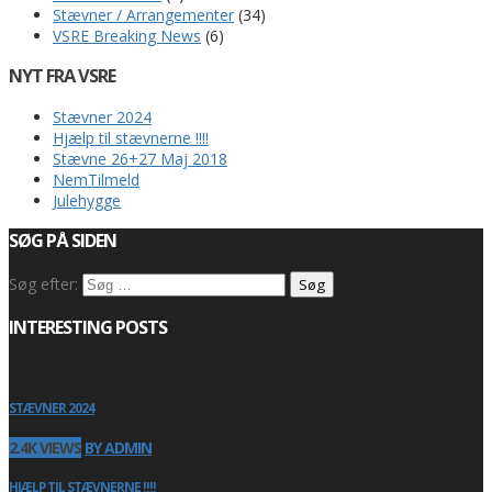
Stævner / Arrangementer
(34)
VSRE Breaking News
(6)
NYT FRA VSRE
Stævner 2024
Hjælp til stævnerne !!!!
Stævne 26+27 Maj 2018
NemTilmeld
Julehygge
SØG PÅ SIDEN
Søg efter:
INTERESTING POSTS
STÆVNER 2024
2.4K VIEWS
BY ADMIN
HJÆLP TIL STÆVNERNE !!!!