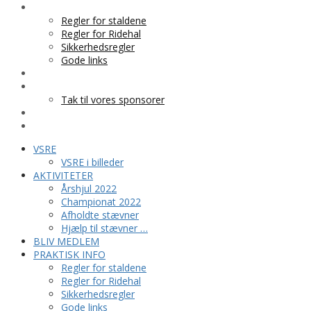
PRAKTISK INFO
Regler for staldene
Regler for Ridehal
Sikkerhedsregler
Gode links
KLUBTØJ
SPONSOR
Tak til vores sponsorer
KONTAKT
HESTEPENSION
VSRE
VSRE i billeder
AKTIVITETER
Årshjul 2022
Championat 2022
Afholdte stævner
Hjælp til stævner …
BLIV MEDLEM
PRAKTISK INFO
Regler for staldene
Regler for Ridehal
Sikkerhedsregler
Gode links