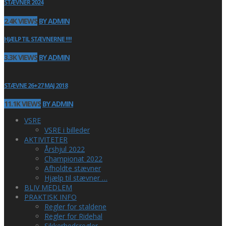
STÆVNER 2024
2.4K VIEWS
BY ADMIN
HJÆLP TIL STÆVNERNE !!!!
3.3K VIEWS
BY ADMIN
STÆVNE 26+27 MAJ 2018
11.1K VIEWS
BY ADMIN
VSRE
VSRE i billeder
AKTIVITETER
Årshjul 2022
Championat 2022
Afholdte stævner
Hjælp til stævner …
BLIV MEDLEM
PRAKTISK INFO
Regler for staldene
Regler for Ridehal
Sikkerhedsregler