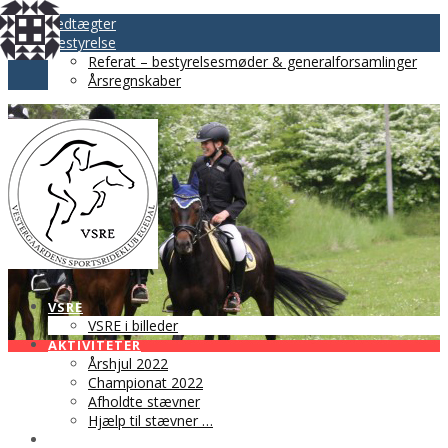
Vedtægter
Bestyrelse
Referat – bestyrelsesmøder & generalforsamlinger
Årsregnskaber
VSRE
VSRE i billeder
AKTIVITETER
Årshjul 2022
Championat 2022
Afholdte stævner
Hjælp til stævner …
BLIV MEDLEM