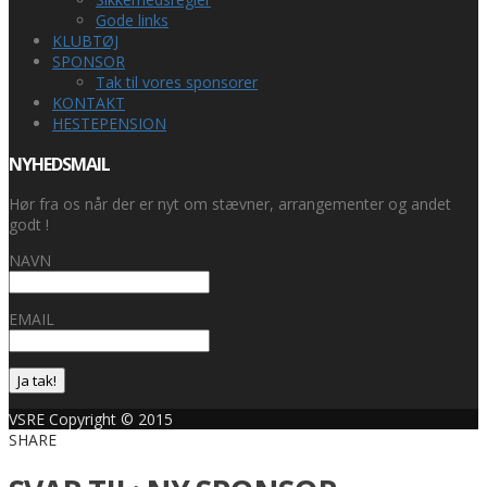
Gode links
KLUBTØJ
SPONSOR
Tak til vores sponsorer
KONTAKT
HESTEPENSION
NYHEDSMAIL
Hør fra os når der er nyt om stævner, arrangementer og andet
godt !
NAVN
EMAIL
Ja tak!
VSRE Copyright © 2015
SHARE