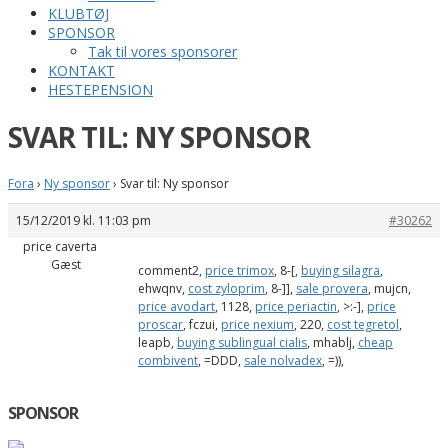
KLUBTØJ
SPONSOR
Tak til vores sponsorer
KONTAKT
HESTEPENSION
SVAR TIL: NY SPONSOR
Fora
›
Ny sponsor
›
Svar til: Ny sponsor
15/12/2019 kl. 11:03 pm
#30262
price caverta
Gæst
comment2,
price trimox
, 8-[,
buying silagra
,
ehwqnv,
cost zyloprim
, 8-]],
sale provera
, mujcn,
price avodart
, 1128,
price periactin
, >:-],
price
proscar
, fczui,
price nexium
, 220,
cost tegretol
,
leapb,
buying sublingual cialis
, mhablj,
cheap
combivent
, =DDD,
sale nolvadex
, =)),
SPONSOR