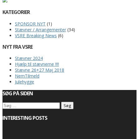
KATEGORIER
SPONSOR NYT
(1)
Stævner / Arrangementer
(34)
VSRE Breaking News
(6)
NYT FRA VSRE
Stævner 2024
Hjælp til stævnerne !!!!
Stævne 26+27 Maj 2018
NemTilmeld
Julehygge
SØG PÅ SIDEN
Søg
efter:
INTERESTING POSTS