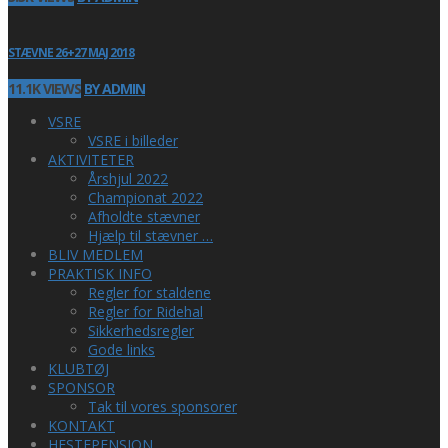
STÆVNE 26+27 MAJ 2018
11.1K VIEWS
BY ADMIN
VSRE
VSRE i billeder
AKTIVITETER
Årshjul 2022
Championat 2022
Afholdte stævner
Hjælp til stævner …
BLIV MEDLEM
PRAKTISK INFO
Regler for staldene
Regler for Ridehal
Sikkerhedsregler
Gode links
KLUBTØJ
SPONSOR
Tak til vores sponsorer
KONTAKT
HESTEPENSION