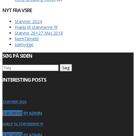
NYT FRA VSRE
Stævner 2024
Hjælp til stævnerne !!!!
Stævne 26+27 Maj 2018
NemTilmeld
Julehygge
SØG PÅ SIDEN
Søg
efter:
INTERESTING POSTS
STÆVNER 2024
2.4K VIEWS
BY ADMIN
HJÆLP TIL STÆVNERNE !!!!
3.3K VIEWS
BY ADMIN