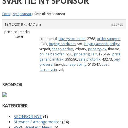
SVAR TIL: NY SPONSOR
Fora
›
Ny sponsor
›
Svar til: Ny sponsor
13/12/2019 kl. 4:17 am
#29795
price coumadin
Gæst
comment6,
buy zyvox online
, 2768,
order sumycin
,
:-OO,
buying cardizem
, yxc,
buying avanafil priligy
,
xrqadi,
cheap endep
, vdparx,
price zyvox
, tkaeoc,
online baclofen
, 950,
price singulair
, 176497,
price
generic imitrex
, 399590,
sale protonix
, 43273,
buy
provera
, kmwtf,
cheap abilify
, 513547,
cost
terramycin
, vel,
SPONSOR
KATEGORIER
SPONSOR NYT
(1)
Stævner / Arrangementer
(34)
VSRE Breaking News
(6)