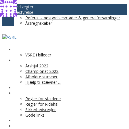
Vedtægter
Bestyrelse
Referat – bestyrelsesmøder & generalforsamlinger
Årsregnskaber
VSRE
VSRE i billeder
AKTIVITETER
Årshjul 2022
Championat 2022
Afholdte stævner
Hjælp til stævner …
BLIV MEDLEM
PRAKTISK INFO
Regler for staldene
Regler for Ridehal
Sikkerhedsregler
Gode links
KLUBTØJ
SPONSOR