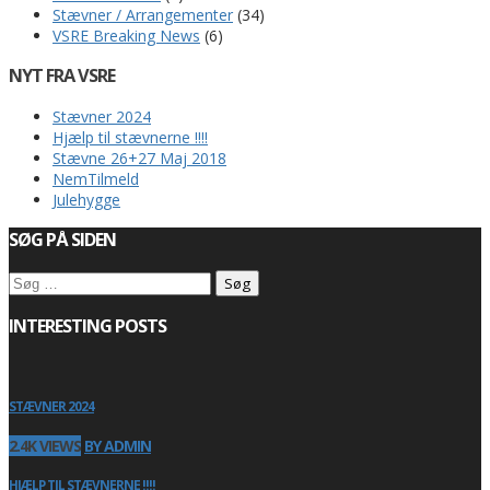
Stævner / Arrangementer
(34)
VSRE Breaking News
(6)
NYT FRA VSRE
Stævner 2024
Hjælp til stævnerne !!!!
Stævne 26+27 Maj 2018
NemTilmeld
Julehygge
SØG PÅ SIDEN
Søg
efter:
INTERESTING POSTS
STÆVNER 2024
2.4K VIEWS
BY ADMIN
HJÆLP TIL STÆVNERNE !!!!