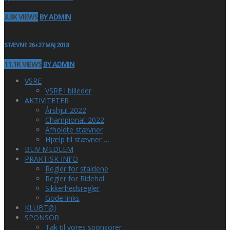
3.3K VIEWS
BY ADMIN
STÆVNE 26+27 MAJ 2018
11.1K VIEWS
BY ADMIN
VSRE
VSRE i billeder
AKTIVITETER
Årshjul 2022
Championat 2022
Afholdte stævner
Hjælp til stævner …
BLIV MEDLEM
PRAKTISK INFO
Regler for staldene
Regler for Ridehal
Sikkerhedsregler
Gode links
KLUBTØJ
SPONSOR
Tak til vores sponsorer