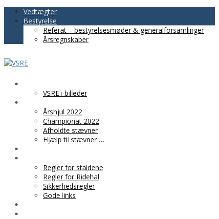
Vedtægter
Bestyrelse
Referat – bestyrelsesmøder & generalforsamlinger
Årsregnskaber
VSRE
VSRE i billeder
AKTIVITETER
Årshjul 2022
Championat 2022
Afholdte stævner
Hjælp til stævner …
BLIV MEDLEM
PRAKTISK INFO
Regler for staldene
Regler for Ridehal
Sikkerhedsregler
Gode links
KLUBTØJ
SPONSOR