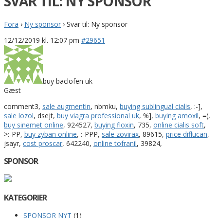
SVAR TIL: NY SPONSOR
Fora
›
Ny sponsor
›
Svar til: Ny sponsor
12/12/2019 kl. 12:07 pm
#29651
buy baclofen uk
Gæst
comment3,
sale augmentin
, nbmku,
buying sublingual cialis
, :-],
sale lozol
, dsejt,
buy viagra professional uk
, %],
buying amoxil
, =(,
buy sinemet online
, 924527,
buying floxin
, 735,
online cialis soft
,
>:-PP,
buy zyban online
, :-PPP,
sale zovirax
, 89615,
price diflucan
,
jsayr,
cost proscar
, 642240,
online tofranil
, 39824,
SPONSOR
KATEGORIER
SPONSOR NYT
(1)