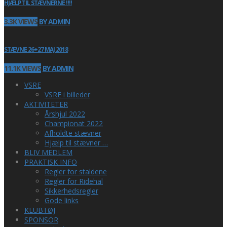
HJÆLP TIL STÆVNERNE !!!!
3.3K VIEWS
BY ADMIN
STÆVNE 26+27 MAJ 2018
11.1K VIEWS
BY ADMIN
VSRE
VSRE i billeder
AKTIVITETER
Årshjul 2022
Championat 2022
Afholdte stævner
Hjælp til stævner …
BLIV MEDLEM
PRAKTISK INFO
Regler for staldene
Regler for Ridehal
Sikkerhedsregler
Gode links
KLUBTØJ
SPONSOR