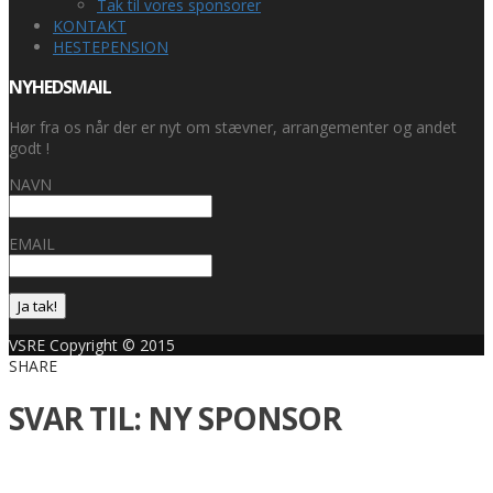
Tak til vores sponsorer
KONTAKT
HESTEPENSION
NYHEDSMAIL
Hør fra os når der er nyt om stævner, arrangementer og andet
godt !
NAVN
EMAIL
Ja tak!
VSRE Copyright © 2015
SHARE
SVAR TIL: NY SPONSOR