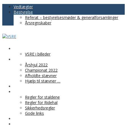
Vedtægter
Bestyrelse
Referat – bestyrelsesmøder & generalforsamlinger
Årsregnskaber
VSRE
VSRE i billeder
AKTIVITETER
Årshjul 2022
Championat 2022
Afholdte stævner
Hjælp til stævner …
BLIV MEDLEM
PRAKTISK INFO
Regler for staldene
Regler for Ridehal
Sikkerhedsregler
Gode links
KLUBTØJ
SPONSOR