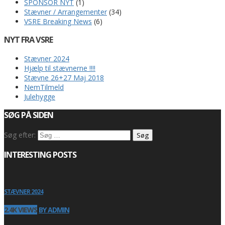
SPONSOR NYT
(1)
Stævner / Arrangementer
(34)
VSRE Breaking News
(6)
NYT FRA VSRE
Stævner 2024
Hjælp til stævnerne !!!!
Stævne 26+27 Maj 2018
NemTilmeld
Julehygge
SØG PÅ SIDEN
Søg efter:
INTERESTING POSTS
STÆVNER 2024
2.4K VIEWS
BY ADMIN