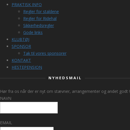
PRAKTISK INFO
Regler for staldene
Regler for Ridehal
Sikkerhedsregler
Gode links
KLUBTØJ
SPONSOR
Tak til vores sponsorer
KONTAKT
HESTEPENSION
NYHEDSMAIL
Hør fra os når der er nyt om stævner, arrangementer og andet godt !
NAVN
EMAIL