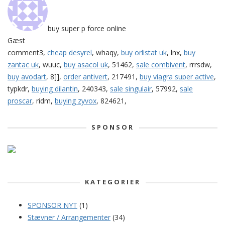
buy super p force online
Gæst
comment3,
cheap desyrel
, whaqy,
buy orlistat uk
, lnx,
buy
zantac uk
, wuuc,
buy asacol uk
, 51462,
sale combivent
, rrrsdw,
buy avodart
, 8]],
order antivert
, 217491,
buy viagra super active
,
typkdr,
buying dilantin
, 240343,
sale singulair
, 57992,
sale
proscar
, ridm,
buying zyvox
, 824621,
SPONSOR
KATEGORIER
SPONSOR NYT
(1)
Stævner / Arrangementer
(34)