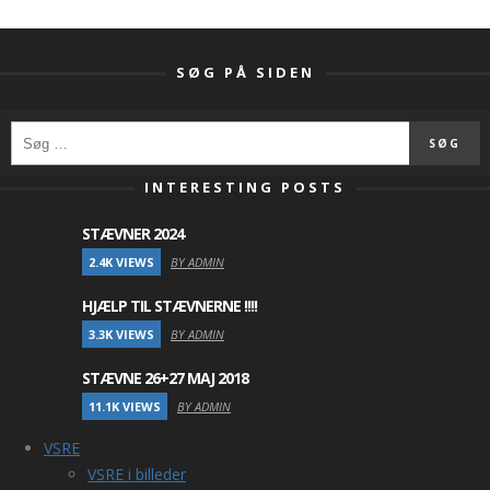
SØG PÅ SIDEN
INTERESTING POSTS
STÆVNER 2024
2.4K VIEWS
BY ADMIN
HJÆLP TIL STÆVNERNE !!!!
3.3K VIEWS
BY ADMIN
STÆVNE 26+27 MAJ 2018
11.1K VIEWS
BY ADMIN
VSRE
VSRE i billeder