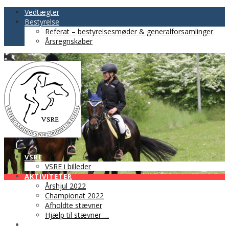
Vedtægter
Bestyrelse
Referat – bestyrelsesmøder & generalforsamlinger
Årsregnskaber
VSRE
VSRE i billeder
AKTIVITETER
Årshjul 2022
Championat 2022
Afholdte stævner
Hjælp til stævner …
BLIV MEDLEM