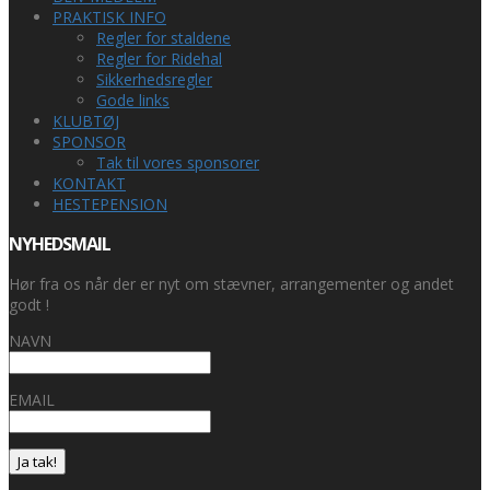
PRAKTISK INFO
Regler for staldene
Regler for Ridehal
Sikkerhedsregler
Gode links
KLUBTØJ
SPONSOR
Tak til vores sponsorer
KONTAKT
HESTEPENSION
NYHEDSMAIL
Hør fra os når der er nyt om stævner, arrangementer og andet
godt !
NAVN
EMAIL
Ja tak!