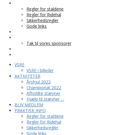
PRAKTISK INFO
Regler for staldene
Regler for Ridehal
Sikkerhedsregler
Gode links
KLUBTØJ
SPONSOR
Tak til vores sponsorer
KONTAKT
HESTEPENSION
VSRE
VSRE i billeder
AKTIVITETER
Årshjul 2022
Championat 2022
Afholdte stævner
Hjælp til stævner …
BLIV MEDLEM
PRAKTISK INFO
Regler for staldene
Regler for Ridehal
Sikkerhedsregler
Gode links