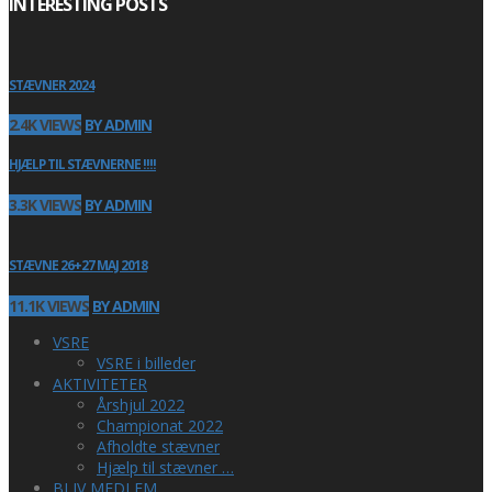
INTERESTING POSTS
STÆVNER 2024
2.4K VIEWS
BY ADMIN
HJÆLP TIL STÆVNERNE !!!!
3.3K VIEWS
BY ADMIN
STÆVNE 26+27 MAJ 2018
11.1K VIEWS
BY ADMIN
VSRE
VSRE i billeder
AKTIVITETER
Årshjul 2022
Championat 2022
Afholdte stævner
Hjælp til stævner …
BLIV MEDLEM