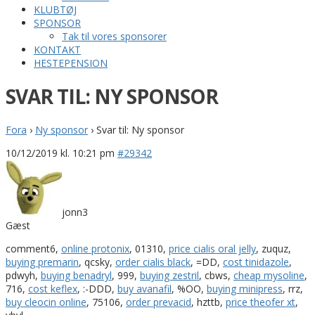
KLUBTØJ
SPONSOR
Tak til vores sponsorer
KONTAKT
HESTEPENSION
SVAR TIL: NY SPONSOR
Fora
›
Ny sponsor
›
Svar til: Ny sponsor
10/12/2019 kl. 10:21 pm
#29342
jonn3
Gæst
comment6,
online protonix
, 01310,
price cialis oral jelly
, zuquz,
buying premarin
, qcsky,
order cialis black
, =DD,
cost tinidazole
,
pdwyh,
buying benadryl
, 999,
buying zestril
, cbws,
cheap mysoline
,
716,
cost keflex
, :-DDD,
buy avanafil
, %OO,
buying minipress
, rrz,
buy cleocin online
, 75106,
order prevacid
, hzttb,
price theofer xt
,