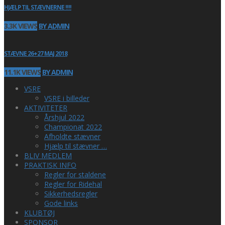
HJÆLP TIL STÆVNERNE !!!!
3.3K VIEWS
BY ADMIN
STÆVNE 26+27 MAJ 2018
11.1K VIEWS
BY ADMIN
VSRE
VSRE i billeder
AKTIVITETER
Årshjul 2022
Championat 2022
Afholdte stævner
Hjælp til stævner …
BLIV MEDLEM
PRAKTISK INFO
Regler for staldene
Regler for Ridehal
Sikkerhedsregler
Gode links
KLUBTØJ
SPONSOR