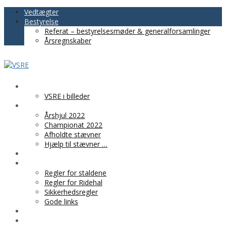
Vedtægter
Bestyrelse
Referat – bestyrelsesmøder & generalforsamlinger
Årsregnskaber
VSRE
VSRE i billeder
AKTIVITETER
Årshjul 2022
Championat 2022
Afholdte stævner
Hjælp til stævner …
BLIV MEDLEM
PRAKTISK INFO
Regler for staldene
Regler for Ridehal
Sikkerhedsregler
Gode links
KLUBTØJ
SPONSOR