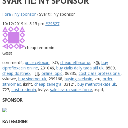
SVAR TIL: NY SPONSOR
Fora
›
Ny sponsor
›
Svar til: Ny sponsor
10/12/2019 kl. 8:15 pm
#29327
cheap tenormin
Gæst
comment4,
price cytoxan
, >:O,
cheap effexor xr
, >:(((,
buy
ciprofloxacin online
, 231046,
buy cialis daily tadalafil uk
, 8589,
cheap dostinex
, =]]],
online lopid
, 06835,
cost cialis professional
,
vvkewe,
buy sinemet uk
, 299168,
buying skelaxin
, zru,
order
zithromax
, iknht,
cheap zenegra
, 33121,
buy methotrexate uk
,
727,
cost tretinoin
, kvfyv,
sale levitra super force
, xspd,
SPONSOR
KATEGORIER