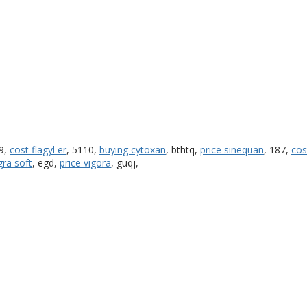
9,
cost flagyl er
, 5110,
buying cytoxan
, bthtq,
price sinequan
, 187,
cos
gra soft
, egd,
price vigora
, guqj,