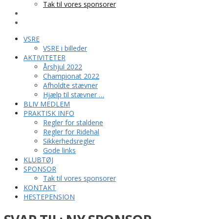
Tak til vores sponsorer
KONTAKT
HESTEPENSION
VSRE
VSRE i billeder
AKTIVITETER
Årshjul 2022
Championat 2022
Afholdte stævner
Hjælp til stævner …
BLIV MEDLEM
PRAKTISK INFO
Regler for staldene
Regler for Ridehal
Sikkerhedsregler
Gode links
KLUBTØJ
SPONSOR
Tak til vores sponsorer
KONTAKT
HESTEPENSION