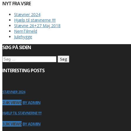
NYT FRA VSRE
Stævner 2024
Hjælp til stævnerne !!!!
Stævne 26+27 Maj 2018
NemTilmeld
Julehygge
SØG PÅ SIDEN
Søg
efter:
INTERESTING POSTS
STÆVNER 2024
2.4K VIEWS
BY ADMIN
HJÆLP TIL STÆVNERNE !!!!
3.3K VIEWS
BY ADMIN