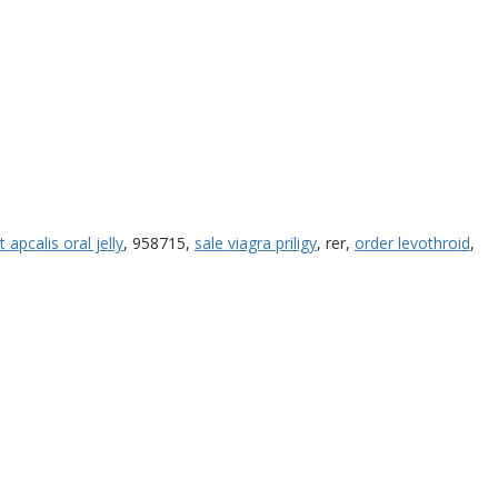
t apcalis oral jelly
, 958715,
sale viagra priligy
, rer,
order levothroid
,