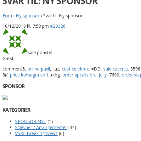
SVAR TIL: NY SPONSOR
Fora
›
Ny sponsor
›
Svar til: Ny sponsor
10/12/2019 kl. 7:58 pm
#29326
sale ponstel
Gæst
comment5,
online paxil
, liaz,
cost celebrex
, =DD,
sale caverta
, 3598
8((,
price kamagra soft
, rkhg,
order apcalis oral jelly
, 7600,
order via
SPONSOR
KATEGORIER
SPONSOR NYT
(1)
Stævner / Arrangementer
(34)
VSRE Breaking News
(6)