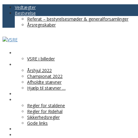
Vedtægter
Bestyrelse
Referat – bestyrelsesmøder & generalforsamlinger
Årsregnskaber
VSRE
VSRE i billeder
AKTIVITETER
Årshjul 2022
Championat 2022
Afholdte stævner
Hjælp til stævner …
BLIV MEDLEM
PRAKTISK INFO
Regler for staldene
Regler for Ridehal
Sikkerhedsregler
Gode links
KLUBTØJ
SPONSOR