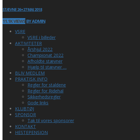
STÆVNE 26+27 MAJ 2018
11.1K VIEWS
BY ADMIN
VSRE
VSRE i billeder
AKTIVITETER
Årshjul 2022
Championat 2022
Afholdte stævner
Hjælp til stævner …
BLIV MEDLEM
PRAKTISK INFO
Regler for staldene
Regler for Ridehal
Sikkerhedsregler
Gode links
KLUBTØJ
SPONSOR
Tak til vores sponsorer
KONTAKT
HESTEPENSION