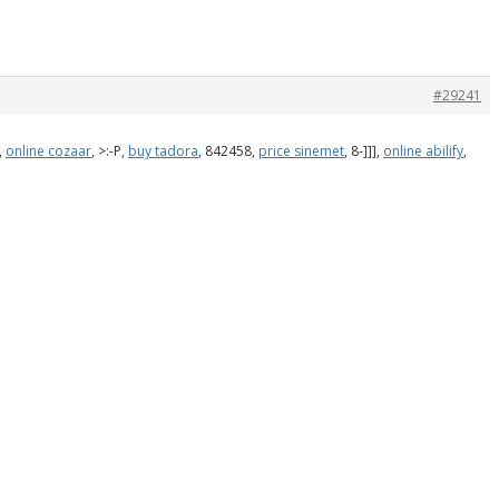
#29241
,
online cozaar
, >:-P,
buy tadora
, 842458,
price sinemet
, 8-]]],
online abilify
,