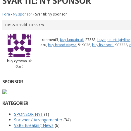
SVAR TIL: NY SPONSOR
Fora
›
Ny sponsor
›
Svar til: Ny sponsor
10/12/2019 kl. 10:55 am
comment3,
buy lanoxin uk
, 27385,
buying nortriptyline
azu,
buy brand viagra
, 519028,
buy lisinopril
, 903338,
buy cytoxan uk
Gæst
SPONSOR
KATEGORIER
SPONSOR NYT
(1)
Stævner / Arrangementer
(34)
VSRE Breaking News
(6)