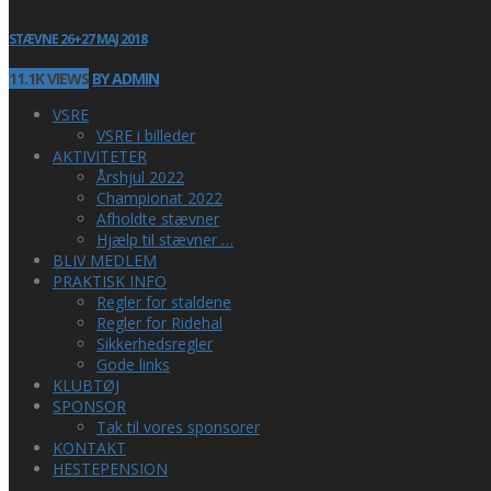
STÆVNE 26+27 MAJ 2018
11.1K VIEWS
BY ADMIN
VSRE
VSRE i billeder
AKTIVITETER
Årshjul 2022
Championat 2022
Afholdte stævner
Hjælp til stævner …
BLIV MEDLEM
PRAKTISK INFO
Regler for staldene
Regler for Ridehal
Sikkerhedsregler
Gode links
KLUBTØJ
SPONSOR
Tak til vores sponsorer
KONTAKT
HESTEPENSION