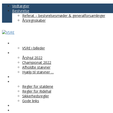
Vedtægter
Bestyrelse
Referat – bestyrelsesmøder & generalforsamlinger
Årsregnskaber
VSRE
VSRE i billeder
AKTIVITETER
Årshjul 2022
Championat 2022
Afholdte stævner
Hjælp til stævner …
BLIV MEDLEM
PRAKTISK INFO
Regler for staldene
Regler for Ridehal
Sikkerhedsregler
Gode links
KLUBTØJ
SPONSOR