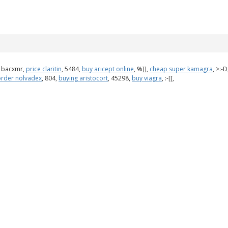
, bacxmr,
price claritin
, 5484,
buy aricept online
, %]],
cheap super kamagra
, >:-D
order nolvadex
, 804,
buying aristocort
, 45298,
buy viagra
, :-[[,