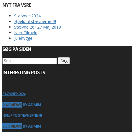
NYT FRA VSRE
Stævner 2024
Hjælp til stævnerne !!!!
Stævne 26+27 Maj 2018
NemTilmeld
Julehygge
SØG PÅ SIDEN
Søg
efter:
INTERESTING POSTS
STÆVNER 2024
2.4K VIEWS
BY ADMIN
HJÆLP TIL STÆVNERNE !!!!
3.3K VIEWS
BY ADMIN