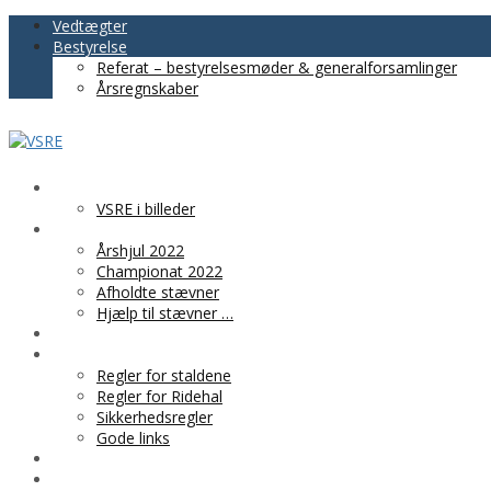
Vedtægter
Bestyrelse
Referat – bestyrelsesmøder & generalforsamlinger
Årsregnskaber
VSRE
VSRE i billeder
AKTIVITETER
Årshjul 2022
Championat 2022
Afholdte stævner
Hjælp til stævner …
BLIV MEDLEM
PRAKTISK INFO
Regler for staldene
Regler for Ridehal
Sikkerhedsregler
Gode links
KLUBTØJ
SPONSOR