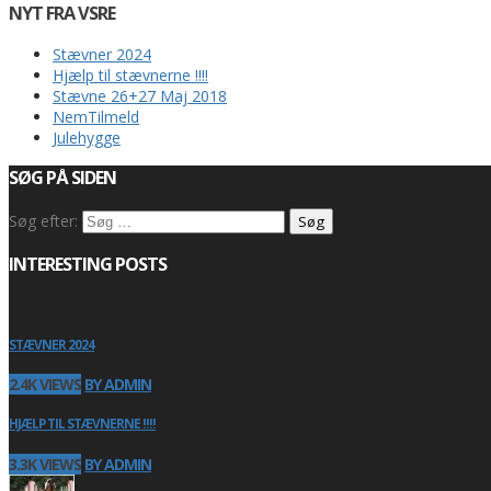
NYT FRA VSRE
Stævner 2024
Hjælp til stævnerne !!!!
Stævne 26+27 Maj 2018
NemTilmeld
Julehygge
SØG PÅ SIDEN
Søg efter:
INTERESTING POSTS
STÆVNER 2024
2.4K VIEWS
BY ADMIN
HJÆLP TIL STÆVNERNE !!!!
3.3K VIEWS
BY ADMIN