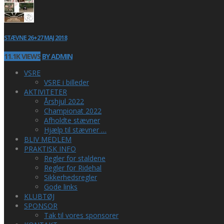
STÆVNE 26+27 MAJ 2018
11.1K VIEWS
BY ADMIN
VSRE
VSRE i billeder
AKTIVITETER
Årshjul 2022
Championat 2022
Afholdte stævner
Hjælp til stævner …
BLIV MEDLEM
PRAKTISK INFO
Regler for staldene
Regler for Ridehal
Sikkerhedsregler
Gode links
KLUBTØJ
SPONSOR
Tak til vores sponsorer