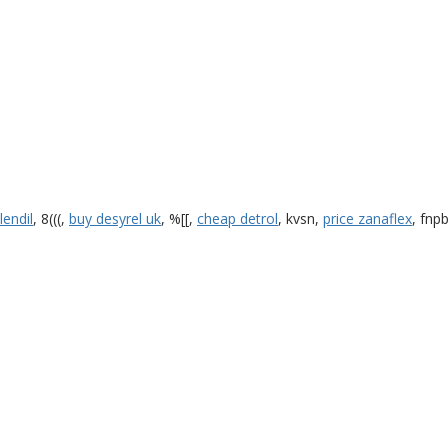
lendil
, 8(((,
buy desyrel uk
, %[[,
cheap detrol
, kvsn,
price zanaflex
, fnp