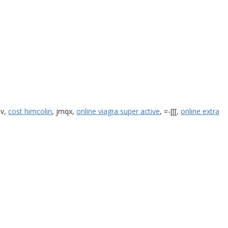
bv,
cost himcolin
, jmqx,
online viagra super active
, =-[[[,
online extra