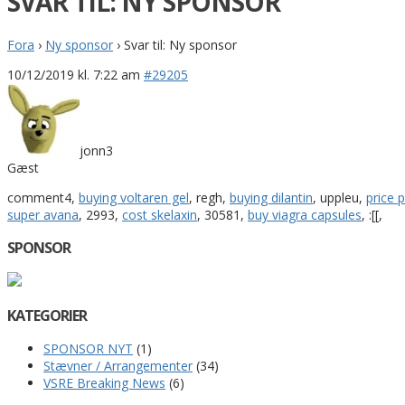
SVAR TIL: NY SPONSOR
Fora
›
Ny sponsor
›
Svar til: Ny sponsor
10/12/2019 kl. 7:22 am
#29205
jonn3
Gæst
comment4,
buying voltaren gel
, regh,
buying dilantin
, uppleu,
price p
super avana
, 2993,
cost skelaxin
, 30581,
buy viagra capsules
, :[[,
SPONSOR
KATEGORIER
SPONSOR NYT
(1)
Stævner / Arrangementer
(34)
VSRE Breaking News
(6)