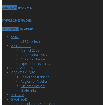
3.3K VIEWS
BY ADMIN
STÆVNE 26+27 MAJ 2018
11.1K VIEWS
BY ADMIN
VSRE
VSRE i billeder
AKTIVITETER
Årshjul 2022
Championat 2022
Afholdte stævner
Hjælp til stævner …
BLIV MEDLEM
PRAKTISK INFO
Regler for staldene
Regler for Ridehal
Sikkerhedsregler
Gode links
KLUBTØJ
SPONSOR
Tak til vores sponsorer