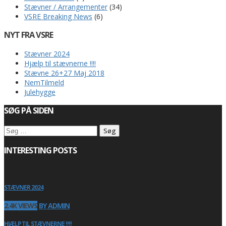
Stævner / Arrangementer
(34)
VSRE Breaking News
(6)
NYT FRA VSRE
Stævner 2024
Hjælp til stævnerne !!!!
Stævne 26+27 Maj 2018
NemTilmeld
Julehygge
SØG PÅ SIDEN
Søg
efter:
INTERESTING POSTS
STÆVNER 2024
2.4K VIEWS
BY ADMIN
HJÆLP TIL STÆVNERNE !!!!