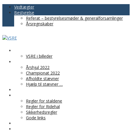
Vedtægter
Bestyrelse
Referat – bestyrelsesmøder & generalforsamlinger
Årsregnskaber
VSRE
VSRE i billeder
AKTIVITETER
Årshjul 2022
Championat 2022
Afholdte stævner
Hjælp til stævner …
BLIV MEDLEM
PRAKTISK INFO
Regler for staldene
Regler for Ridehal
Sikkerhedsregler
Gode links
KLUBTØJ
SPONSOR