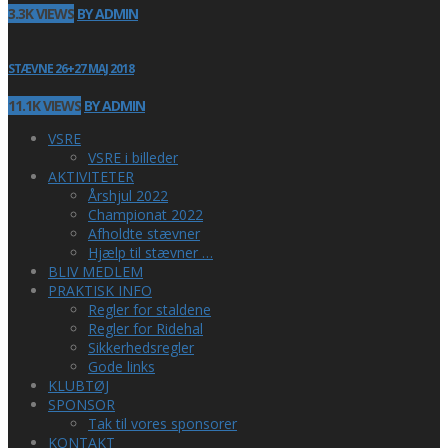
3.3K VIEWS
BY ADMIN
STÆVNE 26+27 MAJ 2018
11.1K VIEWS
BY ADMIN
VSRE
VSRE i billeder
AKTIVITETER
Årshjul 2022
Championat 2022
Afholdte stævner
Hjælp til stævner …
BLIV MEDLEM
PRAKTISK INFO
Regler for staldene
Regler for Ridehal
Sikkerhedsregler
Gode links
KLUBTØJ
SPONSOR
Tak til vores sponsorer
KONTAKT