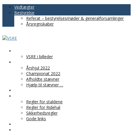
Vedtægter
Bestyrelse
Referat – bestyrelsesmøder & generalforsamlinger
Årsregnskaber
VSRE
VSRE i billeder
AKTIVITETER
Årshjul 2022
Championat 2022
Afholdte stævner
Hjælp til stævner …
BLIV MEDLEM
PRAKTISK INFO
Regler for staldene
Regler for Ridehal
Sikkerhedsregler
Gode links
KLUBTØJ
SPONSOR