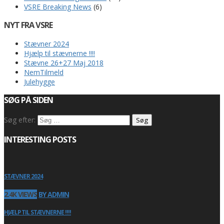
VSRE Breaking News
(6)
NYT FRA VSRE
Stævner 2024
Hjælp til stævnerne !!!!
Stævne 26+27 Maj 2018
NemTilmeld
Julehygge
SØG PÅ SIDEN
Søg efter:
INTERESTING POSTS
STÆVNER 2024
2.4K VIEWS
BY ADMIN
HJÆLP TIL STÆVNERNE !!!!