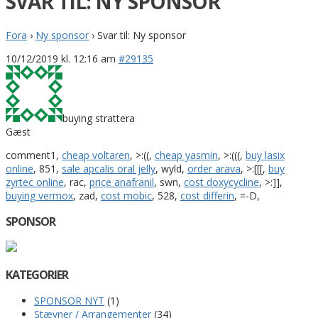
SVAR TIL: NY SPONSOR
Fora
›
Ny sponsor
›
Svar til: Ny sponsor
10/12/2019 kl. 12:16 am
#29135
buying strattera
Gæst
comment1,
cheap voltaren
, >:((,
cheap yasmin
, >:(((,
buy lasix
online
, 851,
sale apcalis oral jelly
, wyld,
order arava
, >:[[[,
buy
zyrtec online
, rac,
price anafranil
, swn,
cost doxycycline
, >:]],
buying vermox
, zad,
cost mobic
, 528,
cost differin
, =-D,
SPONSOR
KATEGORIER
SPONSOR NYT
(1)
Stævner / Arrangementer
(34)