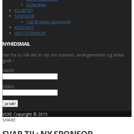
Gode links
KLUBTØJ
SPONSOR
Tak til vores sponsorer
KONTAKT
HESTEPENSION
NYHEDSMAIL
Hør fra os når der er nyt om stævner, arrangementer og andet
godt !
NAVN
EMAIL
Ja tak!
VSRE Copyright © 2015
SHARE