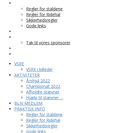
PRAKTISK INFO
Regler for staldene
Regler for Ridehal
Sikkerhedsregler
Gode links
KLUBTØJ
SPONSOR
Tak til vores sponsorer
KONTAKT
HESTEPENSION
VSRE
VSRE i billeder
AKTIVITETER
Årshjul 2022
Championat 2022
Afholdte stævner
Hjælp til stævner …
BLIV MEDLEM
PRAKTISK INFO
Regler for staldene
Regler for Ridehal
Sikkerhedsregler
Gode links