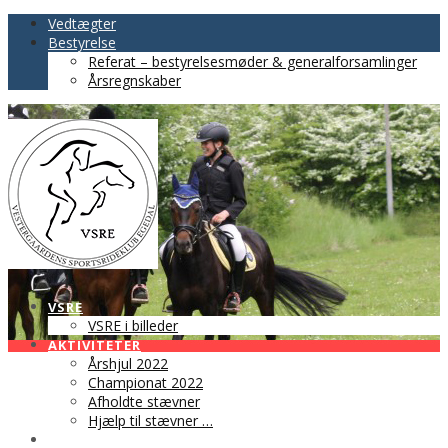
Vedtægter
Bestyrelse
Referat – bestyrelsesmøder & generalforsamlinger
Årsregnskaber
VSRE
VSRE i billeder
AKTIVITETER
Årshjul 2022
Championat 2022
Afholdte stævner
Hjælp til stævner …
BLIV MEDLEM