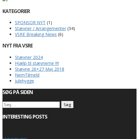
KATEGORIER
SPONSOR NYT
(1)
Stævner / Arrangementer
(34)
VSRE Breaking News
(6)
NYT FRA VSRE
Stævner 2024
Hjælp til stævnerne !!!!
Stævne 26+27 Maj 2018
NemTilmeld
Julehygge
SØG PÅ SIDEN
Søg
efter:
INTERESTING POSTS