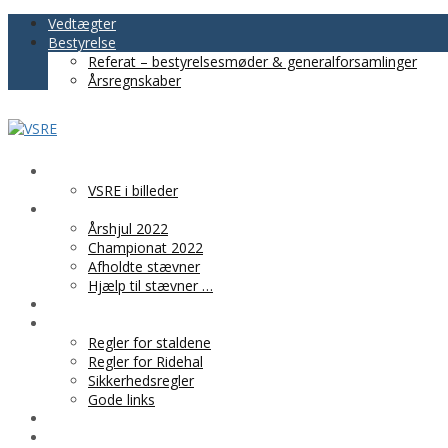
Vedtægter
Bestyrelse
Referat – bestyrelsesmøder & generalforsamlinger
Årsregnskaber
VSRE
VSRE i billeder
AKTIVITETER
Årshjul 2022
Championat 2022
Afholdte stævner
Hjælp til stævner …
BLIV MEDLEM
PRAKTISK INFO
Regler for staldene
Regler for Ridehal
Sikkerhedsregler
Gode links
KLUBTØJ
SPONSOR