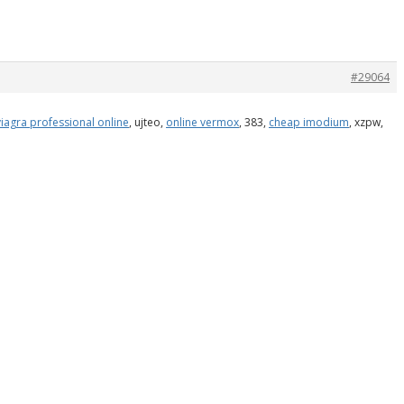
#29064
iagra professional online
, ujteo,
online vermox
, 383,
cheap imodium
, xzpw,