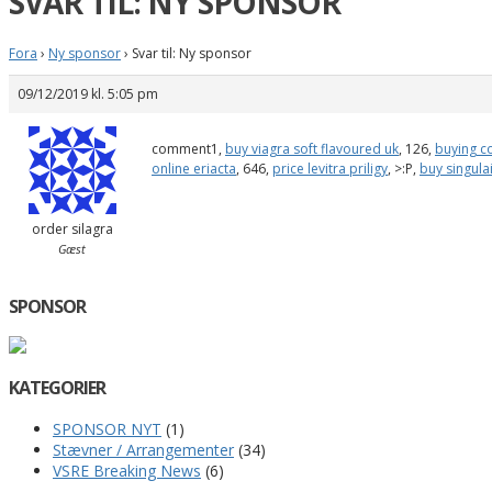
SVAR TIL: NY SPONSOR
Fora
›
Ny sponsor
›
Svar til: Ny sponsor
09/12/2019 kl. 5:05 pm
comment1,
buy viagra soft flavoured uk
, 126,
buying c
online eriacta
, 646,
price levitra priligy
, >:P,
buy singulai
order silagra
Gæst
SPONSOR
KATEGORIER
SPONSOR NYT
(1)
Stævner / Arrangementer
(34)
VSRE Breaking News
(6)