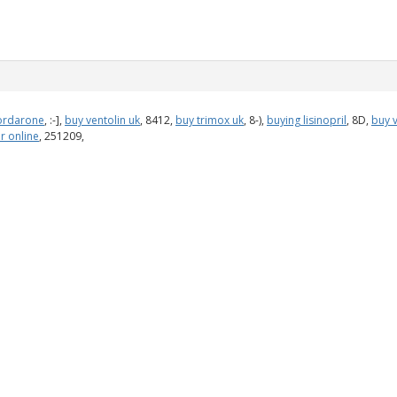
ordarone
, :-],
buy ventolin uk
, 8412,
buy trimox uk
, 8-),
buying lisinopril
, 8D,
buy v
r online
, 251209,