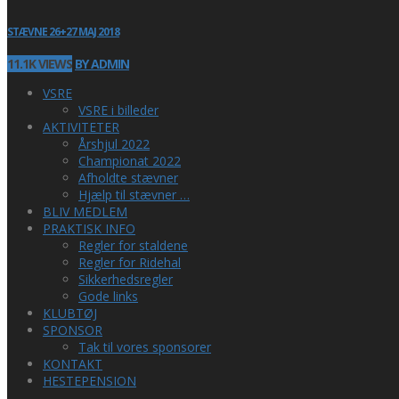
STÆVNE 26+27 MAJ 2018
11.1K VIEWS
BY ADMIN
VSRE
VSRE i billeder
AKTIVITETER
Årshjul 2022
Championat 2022
Afholdte stævner
Hjælp til stævner …
BLIV MEDLEM
PRAKTISK INFO
Regler for staldene
Regler for Ridehal
Sikkerhedsregler
Gode links
KLUBTØJ
SPONSOR
Tak til vores sponsorer
KONTAKT
HESTEPENSION