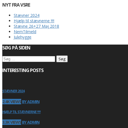
NYT FRA VSRE
Stævner 2024
Hjælp til stævnerne !!!!
Stævne 26+27 Maj 2018
NemTilmeld
Julehygge
SØG PÅ SIDEN
Søg
efter:
INTERESTING POSTS
STÆVNER 2024
2.4K VIEWS
BY ADMIN
HJÆLP TIL STÆVNERNE !!!!
3.3K VIEWS
BY ADMIN