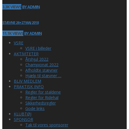
3.3K VIEWS
BY ADMIN
STÆVNE 26+27 MAJ 2018
11.1K VIEWS
BY ADMIN
VSRE
VSRE i billeder
AKTIVITETER
Årshjul 2022
Championat 2022
Afholdte stævner
Hjælp til stævner …
BLIV MEDLEM
PRAKTISK INFO
Regler for staldene
Regler for Ridehal
Sikkerhedsregler
Gode links
KLUBTØJ
SPONSOR
Tak til vores sponsorer