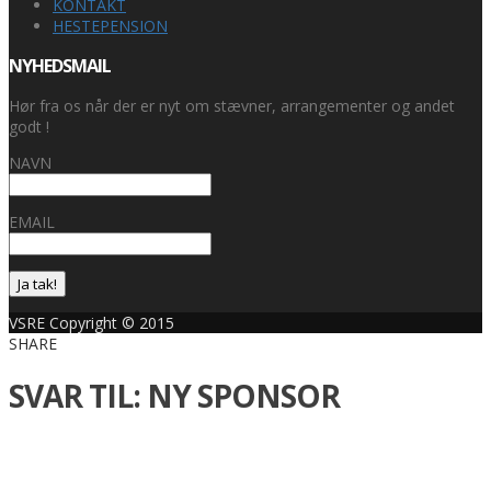
KONTAKT
HESTEPENSION
NYHEDSMAIL
Hør fra os når der er nyt om stævner, arrangementer og andet
godt !
NAVN
EMAIL
Ja tak!
VSRE Copyright © 2015
SHARE
SVAR TIL: NY SPONSOR