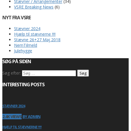
Stævner / Arrangementer
(34)
VSRE Breaking News
(6)
NYT FRA VSRE
Stævner 2024
Hjælp til stævnerne !!!!
Stævne 26+27 Maj 2018
NemTilmeld
Julehygge
SØG PÅ SIDEN
Søg efter:
INTERESTING POSTS
STÆVNER 2024
2.4K VIEWS
BY ADMIN
HJÆLP TIL STÆVNERNE !!!!