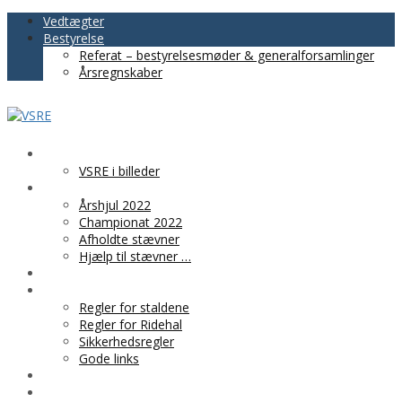
Vedtægter
Bestyrelse
Referat – bestyrelsesmøder & generalforsamlinger
Årsregnskaber
VSRE
VSRE i billeder
AKTIVITETER
Årshjul 2022
Championat 2022
Afholdte stævner
Hjælp til stævner …
BLIV MEDLEM
PRAKTISK INFO
Regler for staldene
Regler for Ridehal
Sikkerhedsregler
Gode links
KLUBTØJ
SPONSOR