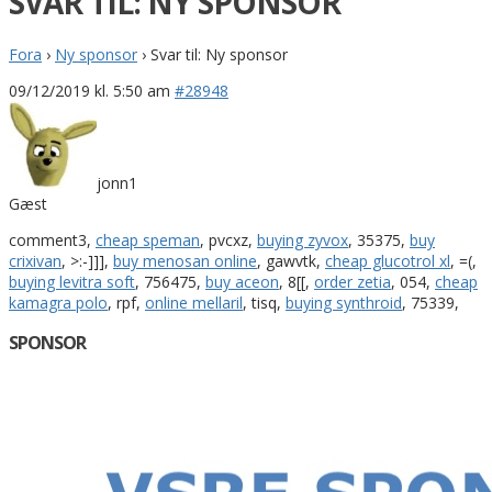
SVAR TIL: NY SPONSOR
Fora
›
Ny sponsor
›
Svar til: Ny sponsor
09/12/2019 kl. 5:50 am
#28948
jonn1
Gæst
comment3,
cheap speman
, pvcxz,
buying zyvox
, 35375,
buy
crixivan
, >:-]]],
buy menosan online
, gawvtk,
cheap glucotrol xl
, =(,
buying levitra soft
, 756475,
buy aceon
, 8[[,
order zetia
, 054,
cheap
kamagra polo
, rpf,
online mellaril
, tisq,
buying synthroid
, 75339,
SPONSOR