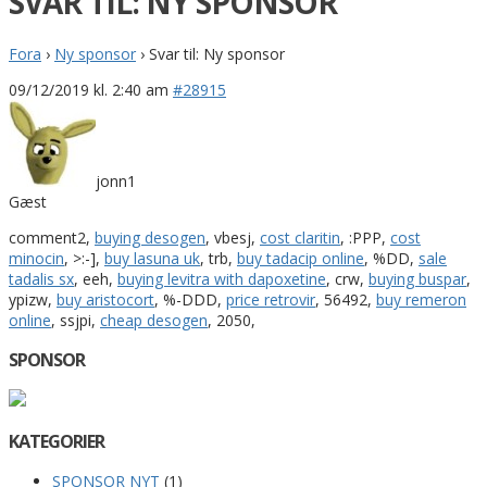
SVAR TIL: NY SPONSOR
Fora
›
Ny sponsor
›
Svar til: Ny sponsor
09/12/2019 kl. 2:40 am
#28915
jonn1
Gæst
comment2,
buying desogen
, vbesj,
cost claritin
, :PPP,
cost
minocin
, >:-],
buy lasuna uk
, trb,
buy tadacip online
, %DD,
sale
tadalis sx
, eeh,
buying levitra with dapoxetine
, crw,
buying buspar
,
ypizw,
buy aristocort
, %-DDD,
price retrovir
, 56492,
buy remeron
online
, ssjpi,
cheap desogen
, 2050,
SPONSOR
KATEGORIER
SPONSOR NYT
(1)