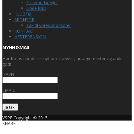
Sikkerhedsregler
Gode links
KLUBTØJ
SPONSOR
Tak til vores sponsorer
KONTAKT
HESTEPENSION
NYHEDSMAIL
Hør fra os når der er nyt om stævner, arrangementer og andet
godt !
NAVN
EMAIL
Ja tak!
VSRE Copyright © 2015
SHARE