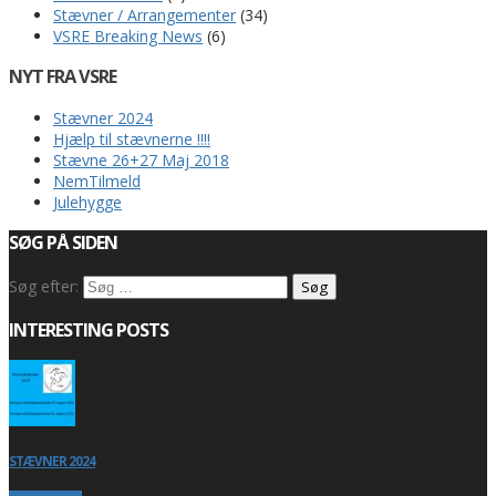
Stævner / Arrangementer
(34)
VSRE Breaking News
(6)
NYT FRA VSRE
Stævner 2024
Hjælp til stævnerne !!!!
Stævne 26+27 Maj 2018
NemTilmeld
Julehygge
SØG PÅ SIDEN
Søg efter:
INTERESTING POSTS
STÆVNER 2024