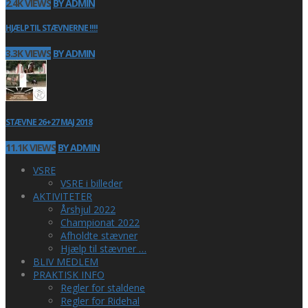
2.4K VIEWS
BY ADMIN
HJÆLP TIL STÆVNERNE !!!!
3.3K VIEWS
BY ADMIN
STÆVNE 26+27 MAJ 2018
11.1K VIEWS
BY ADMIN
VSRE
VSRE i billeder
AKTIVITETER
Årshjul 2022
Championat 2022
Afholdte stævner
Hjælp til stævner …
BLIV MEDLEM
PRAKTISK INFO
Regler for staldene
Regler for Ridehal