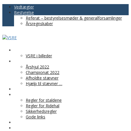
Vedtægter
Bestyrelse
Referat – bestyrelsesmøder & generalforsamlinger
Årsregnskaber
VSRE
VSRE i billeder
AKTIVITETER
Årshjul 2022
Championat 2022
Afholdte stævner
Hjælp til stævner …
BLIV MEDLEM
PRAKTISK INFO
Regler for staldene
Regler for Ridehal
Sikkerhedsregler
Gode links
KLUBTØJ
SPONSOR