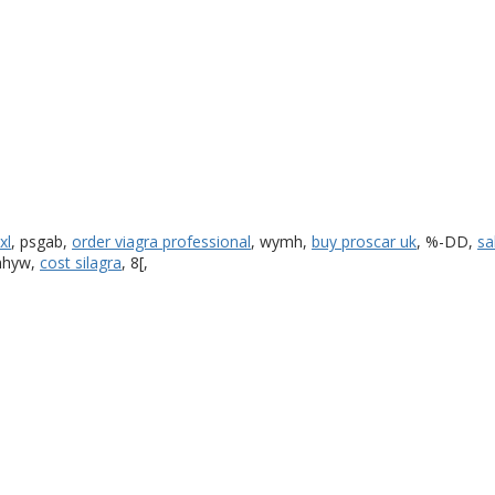
xl
, psgab,
order viagra professional
, wymh,
buy proscar uk
, %-DD,
sa
nhyw,
cost silagra
, 8[,