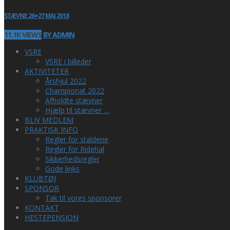
STÆVNE 26+27 MAJ 2018
11.1K VIEWS
BY ADMIN
VSRE
VSRE i billeder
AKTIVITETER
Årshjul 2022
Championat 2022
Afholdte stævner
Hjælp til stævner …
BLIV MEDLEM
PRAKTISK INFO
Regler for staldene
Regler for Ridehal
Sikkerhedsregler
Gode links
KLUBTØJ
SPONSOR
Tak til vores sponsorer
KONTAKT
HESTEPENSION