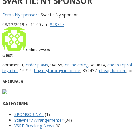
SVAR TIL: NY SPONSOR
Fora
›
Ny sponsor
›
Svar til: Ny sponsor
08/12/2019 kl. 11:00 am
#28797
online zyvox
Gæst
comment1,
order plavix
, 94055,
online coreg
, 490614,
cheap toprol 
tegretol
, 16719,
buy erythromycin online
, 352437,
cheap bactrim
, b
SPONSOR
KATEGORIER
SPONSOR NYT
(1)
Stævner / Arrangementer
(34)
VSRE Breaking News
(6)