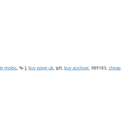
le mobic
, %-],
buy epivir uk
, iptl,
buy aciclovir
, 989183,
cheap