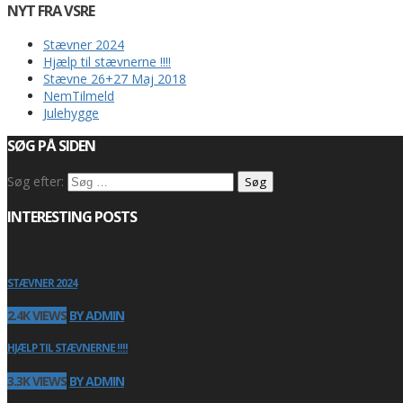
NYT FRA VSRE
Stævner 2024
Hjælp til stævnerne !!!!
Stævne 26+27 Maj 2018
NemTilmeld
Julehygge
SØG PÅ SIDEN
Søg efter:
INTERESTING POSTS
STÆVNER 2024
2.4K VIEWS
BY ADMIN
HJÆLP TIL STÆVNERNE !!!!
3.3K VIEWS
BY ADMIN