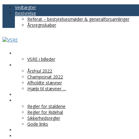
Vedtægter
Bestyrelse
Referat – bestyrelsesmøder & generalforsamlinger
Årsregnskaber
VSRE
VSRE i billeder
AKTIVITETER
Årshjul 2022
Championat 2022
Afholdte stævner
Hjælp til stævner …
BLIV MEDLEM
PRAKTISK INFO
Regler for staldene
Regler for Ridehal
Sikkerhedsregler
Gode links
KLUBTØJ
SPONSOR