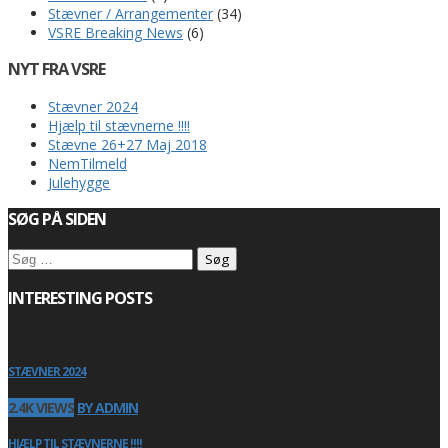
Stævner / Arrangementer
(34)
VSRE Breaking News
(6)
NYT FRA VSRE
Stævner 2024
Hjælp til stævnerne !!!!
Stævne 26+27 Maj 2018
NemTilmeld
Julehygge
SØG PÅ SIDEN
Søg
efter:
INTERESTING POSTS
STÆVNER 2024
2.4K VIEWS
BY ADMIN
HJÆLP TIL STÆVNERNE !!!!