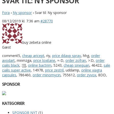
SVAR TIL: NY SPONSOR
Fora
›
Ny sponsor
›
Svar til: Ny sponsor
08/12/2019 kl. 7:36 am
#28770
buy zebeta online
Gæst
comment5,
cheap aricept
, riy,
price ddavp spray
, hhg,
order
avodart
, mnmzga,
price loxitane
, =-D,
order zofran
, >:D,
order
cialis black
, :]]],
online bactrim
, 5243,
cheap sinequan
, 46422,
sale
cialis super active
, 14978,
price zestril
, uddamp,
online viagra
capsules
, 786460,
order minomycin
, 755612,
order zyvox
, 8DD,
SPONSOR
KATEGORIER
SPONSOR NYT
(1)