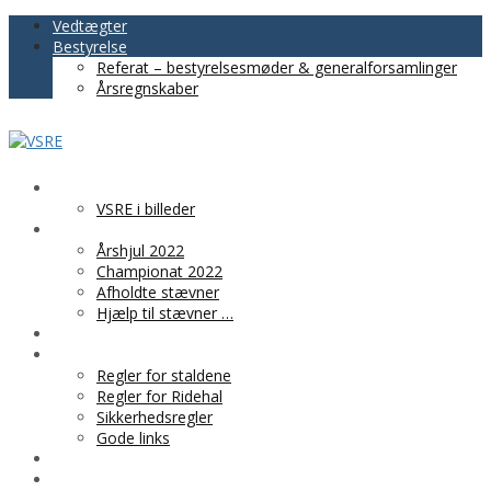
Vedtægter
Bestyrelse
Referat – bestyrelsesmøder & generalforsamlinger
Årsregnskaber
VSRE
VSRE i billeder
AKTIVITETER
Årshjul 2022
Championat 2022
Afholdte stævner
Hjælp til stævner …
BLIV MEDLEM
PRAKTISK INFO
Regler for staldene
Regler for Ridehal
Sikkerhedsregler
Gode links
KLUBTØJ
SPONSOR