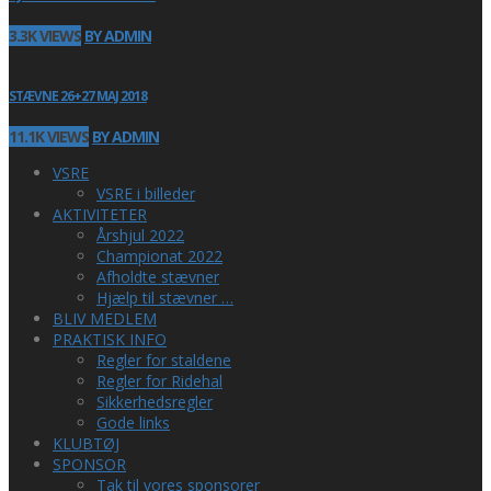
3.3K VIEWS
BY ADMIN
STÆVNE 26+27 MAJ 2018
11.1K VIEWS
BY ADMIN
VSRE
VSRE i billeder
AKTIVITETER
Årshjul 2022
Championat 2022
Afholdte stævner
Hjælp til stævner …
BLIV MEDLEM
PRAKTISK INFO
Regler for staldene
Regler for Ridehal
Sikkerhedsregler
Gode links
KLUBTØJ
SPONSOR
Tak til vores sponsorer