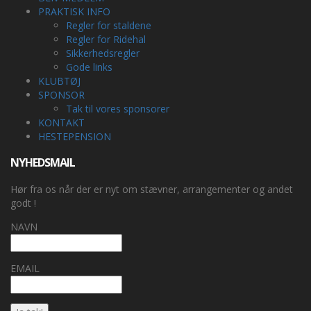
PRAKTISK INFO
Regler for staldene
Regler for Ridehal
Sikkerhedsregler
Gode links
KLUBTØJ
SPONSOR
Tak til vores sponsorer
KONTAKT
HESTEPENSION
NYHEDSMAIL
Hør fra os når der er nyt om stævner, arrangementer og andet
godt !
NAVN
EMAIL