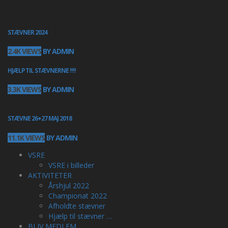
STÆVNER 2024
2.4K VIEWS
BY ADMIN
HJÆLP TIL STÆVNERNE !!!!
3.3K VIEWS
BY ADMIN
STÆVNE 26+27 MAJ 2018
11.1K VIEWS
BY ADMIN
VSRE
VSRE i billeder
AKTIVITETER
Årshjul 2022
Championat 2022
Afholdte stævner
Hjælp til stævner …
BLIV MEDLEM