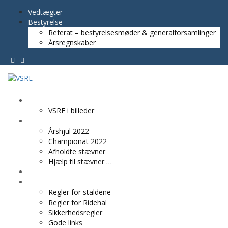
Vedtægter
Bestyrelse
Referat – bestyrelsesmøder & generalforsamlinger
Årsregnskaber
VSRE
VSRE i billeder
AKTIVITETER
Årshjul 2022
Championat 2022
Afholdte stævner
Hjælp til stævner …
BLIV MEDLEM
PRAKTISK INFO
Regler for staldene
Regler for Ridehal
Sikkerhedsregler
Gode links