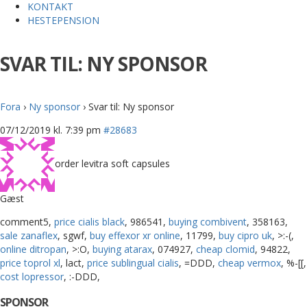
KONTAKT
HESTEPENSION
SVAR TIL: NY SPONSOR
Fora
›
Ny sponsor
›
Svar til: Ny sponsor
07/12/2019 kl. 7:39 pm
#28683
order levitra soft capsules
Gæst
comment5,
price cialis black
, 986541,
buying combivent
, 358163,
sale zanaflex
, sgwf,
buy effexor xr online
, 11799,
buy cipro uk
, >:-(,
online ditropan
, >:O,
buying atarax
, 074927,
cheap clomid
, 94822,
price toprol xl
, lact,
price sublingual cialis
, =DDD,
cheap vermox
, %-[[,
cost lopressor
, :-DDD,
SPONSOR