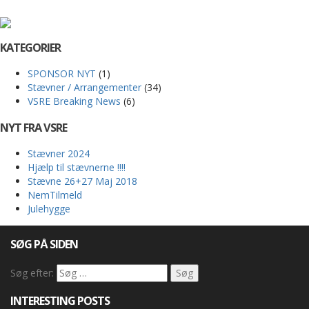
KATEGORIER
SPONSOR NYT
(1)
Stævner / Arrangementer
(34)
VSRE Breaking News
(6)
NYT FRA VSRE
Stævner 2024
Hjælp til stævnerne !!!!
Stævne 26+27 Maj 2018
NemTilmeld
Julehygge
SØG PÅ SIDEN
Søg efter:
INTERESTING POSTS