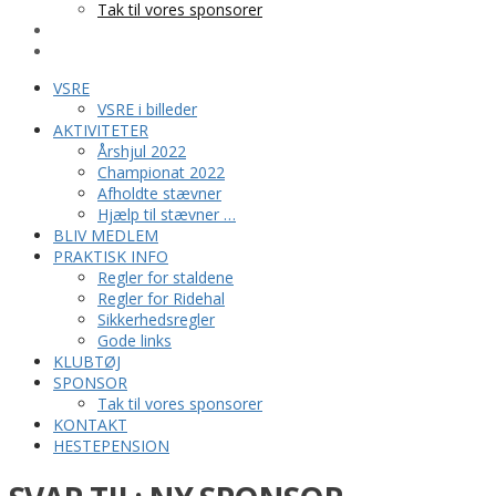
Tak til vores sponsorer
KONTAKT
HESTEPENSION
VSRE
VSRE i billeder
AKTIVITETER
Årshjul 2022
Championat 2022
Afholdte stævner
Hjælp til stævner …
BLIV MEDLEM
PRAKTISK INFO
Regler for staldene
Regler for Ridehal
Sikkerhedsregler
Gode links
KLUBTØJ
SPONSOR
Tak til vores sponsorer
KONTAKT
HESTEPENSION