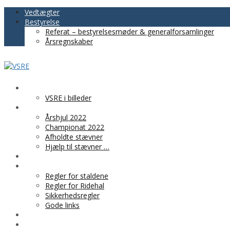
Vedtægter
Bestyrelse
Referat – bestyrelsesmøder & generalforsamlinger
Årsregnskaber
VSRE
VSRE i billeder
AKTIVITETER
Årshjul 2022
Championat 2022
Afholdte stævner
Hjælp til stævner …
BLIV MEDLEM
PRAKTISK INFO
Regler for staldene
Regler for Ridehal
Sikkerhedsregler
Gode links
KLUBTØJ
SPONSOR