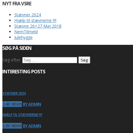
NYT FRA VSRE
Stævner 2024
Hjælp til stævnerne !!!!
Stævne 26+27 Maj 2018
NemTilmeld
Julehygge
SØG PÅ SIDEN
Søg efter:
INTERESTING POSTS
STÆVNER 2024
2.4K VIEWS
BY ADMIN
HJÆLP TIL STÆVNERNE !!!!
3.3K VIEWS
BY ADMIN