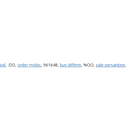
ivil
, :DD,
order mobic
, 961648,
buy differin
, %OO,
sale persantine
,