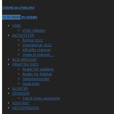
STÆVNE 26+27 MAJ 2018
11.1K VIEWS
BY ADMIN
VSRE
VSRE i billeder
AKTIVITETER
Årshjul 2022
Championat 2022
Afholdte stævner
Hjælp til stævner …
BLIV MEDLEM
PRAKTISK INFO
Regler for staldene
Regler for Ridehal
Sikkerhedsregler
Gode links
KLUBTØJ
SPONSOR
Tak til vores sponsorer
KONTAKT
HESTEPENSION