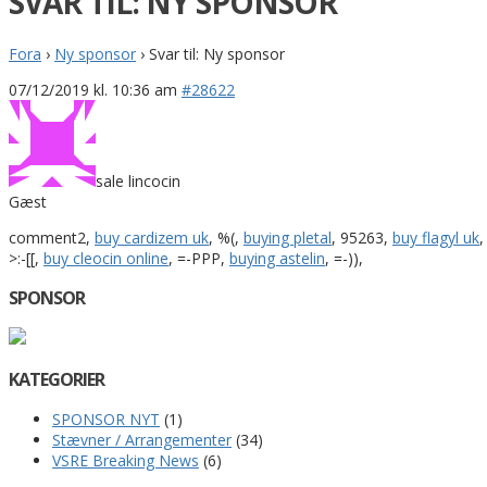
SVAR TIL: NY SPONSOR
Fora
›
Ny sponsor
›
Svar til: Ny sponsor
07/12/2019 kl. 10:36 am
#28622
sale lincocin
Gæst
comment2,
buy cardizem uk
, %(,
buying pletal
, 95263,
buy flagyl uk
,
>:-[[,
buy cleocin online
, =-PPP,
buying astelin
, =-)),
SPONSOR
KATEGORIER
SPONSOR NYT
(1)
Stævner / Arrangementer
(34)
VSRE Breaking News
(6)