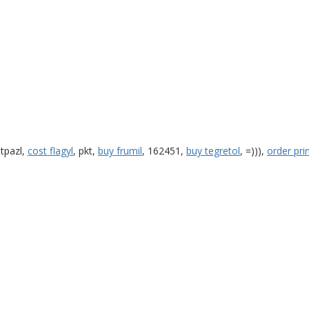
 tpazl,
cost flagyl
, pkt,
buy frumil
, 162451,
buy tegretol
, =))),
order prin