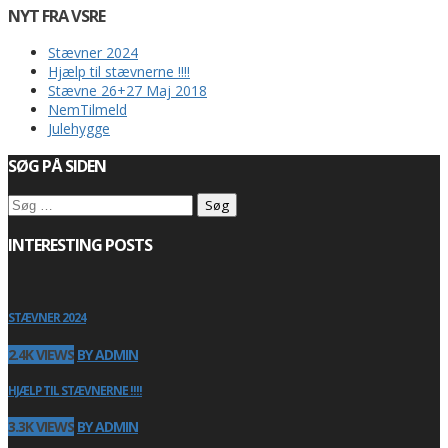
NYT FRA VSRE
Stævner 2024
Hjælp til stævnerne !!!!
Stævne 26+27 Maj 2018
NemTilmeld
Julehygge
SØG PÅ SIDEN
Søg
efter:
INTERESTING POSTS
STÆVNER 2024
2.4K VIEWS
BY ADMIN
HJÆLP TIL STÆVNERNE !!!!
3.3K VIEWS
BY ADMIN