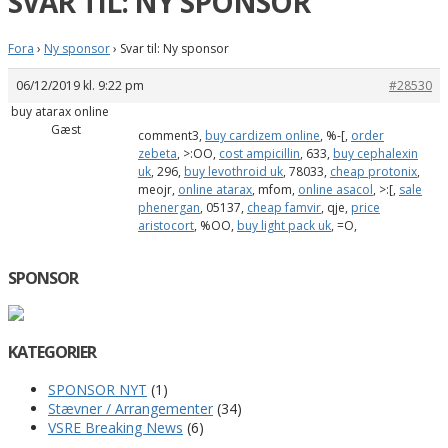
SVAR TIL: NY SPONSOR
Fora
›
Ny sponsor
›
Svar til: Ny sponsor
06/12/2019 kl. 9:22 pm
#28530
buy atarax online
Gæst
comment3,
buy cardizem online
, %-[,
order
zebeta
, >:OO,
cost ampicillin
, 633,
buy cephalexin
uk
, 296,
buy levothroid uk
, 78033,
cheap protonix
,
meojr,
online atarax
, mfom,
online asacol
, >:[,
sale
phenergan
, 05137,
cheap famvir
, qje,
price
aristocort
, %OO,
buy light pack uk
, =O,
SPONSOR
KATEGORIER
SPONSOR NYT
(1)
Stævner / Arrangementer
(34)
VSRE Breaking News
(6)