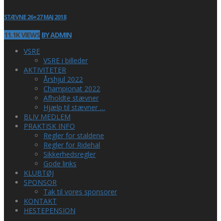
STÆVNE 26+27 MAJ 2018
11.1K VIEWS
BY ADMIN
VSRE
VSRE i billeder
AKTIVITETER
Årshjul 2022
Championat 2022
Afholdte stævner
Hjælp til stævner …
BLIV MEDLEM
PRAKTISK INFO
Regler for staldene
Regler for Ridehal
Sikkerhedsregler
Gode links
KLUBTØJ
SPONSOR
Tak til vores sponsorer
KONTAKT
HESTEPENSION