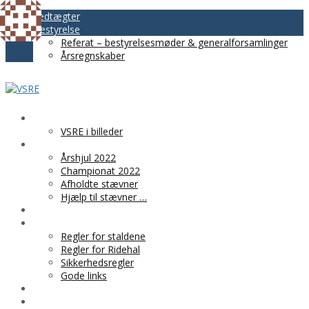
Vedtægter
Bestyrelse
Referat – bestyrelsesmøder & generalforsamlinger
Årsregnskaber
VSRE
VSRE i billeder
AKTIVITETER
Årshjul 2022
Championat 2022
Afholdte stævner
Hjælp til stævner …
BLIV MEDLEM
PRAKTISK INFO
Regler for staldene
Regler for Ridehal
Sikkerhedsregler
Gode links
KLUBTØJ
SPONSOR