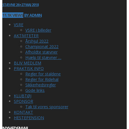
STÆVNE 26+27 MAJ 2018
11.1K VIEWS
BY ADMIN
VSRE
VSRE i billeder
AKTIVITETER
Årshjul 2022
Championat 2022
Afholdte stævner
Hjælp til stævner …
BLIV MEDLEM
PRAKTISK INFO
Regler for staldene
Regler for Ridehal
Sikkerhedsregler
Gode links
KLUBTØJ
SPONSOR
Tak til vores sponsorer
KONTAKT
HESTEPENSION
NYHEDSMAIL