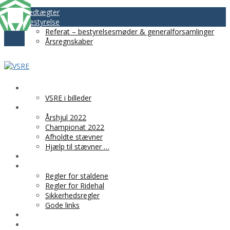
Vedtægter
Bestyrelse
Referat – bestyrelsesmøder & generalforsamlinger
Årsregnskaber
VSRE
VSRE i billeder
AKTIVITETER
Årshjul 2022
Championat 2022
Afholdte stævner
Hjælp til stævner …
BLIV MEDLEM
PRAKTISK INFO
Regler for staldene
Regler for Ridehal
Sikkerhedsregler
Gode links
KLUBTØJ
SPONSOR