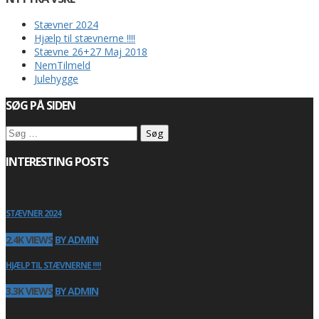
Stævner 2024
Hjælp til stævnerne !!!!
Stævne 26+27 Maj 2018
NemTilmeld
Julehygge
SØG PÅ SIDEN
Søg
efter:
INTERESTING POSTS
STÆVNER 2024
2.4K VIEWS
BY ADMIN
HJÆLP TIL STÆVNERNE !!!!
3.3K VIEWS
BY ADMIN