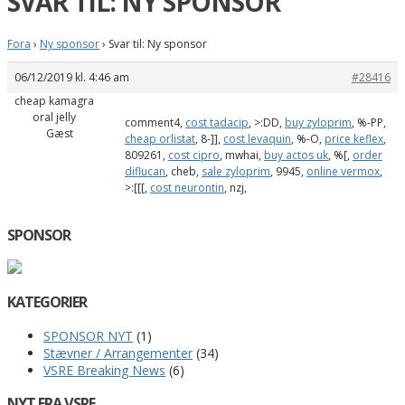
SVAR TIL: NY SPONSOR
Fora
›
Ny sponsor
›
Svar til: Ny sponsor
06/12/2019 kl. 4:46 am
#28416
cheap kamagra
oral jelly
comment4,
cost tadacip
, >:DD,
buy zyloprim
, %-PP,
Gæst
cheap orlistat
, 8-]],
cost levaquin
, %-O,
price keflex
,
809261,
cost cipro
, mwhai,
buy actos uk
, %[,
order
diflucan
, cheb,
sale zyloprim
, 9945,
online vermox
,
>:[[[,
cost neurontin
, nzj,
SPONSOR
KATEGORIER
SPONSOR NYT
(1)
Stævner / Arrangementer
(34)
VSRE Breaking News
(6)
NYT FRA VSRE