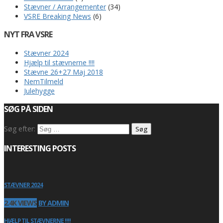
Stævner / Arrangementer
(34)
VSRE Breaking News
(6)
NYT FRA VSRE
Stævner 2024
Hjælp til stævnerne !!!!
Stævne 26+27 Maj 2018
NemTilmeld
Julehygge
SØG PÅ SIDEN
Søg efter:
INTERESTING POSTS
STÆVNER 2024
2.4K VIEWS
BY ADMIN
HJÆLP TIL STÆVNERNE !!!!