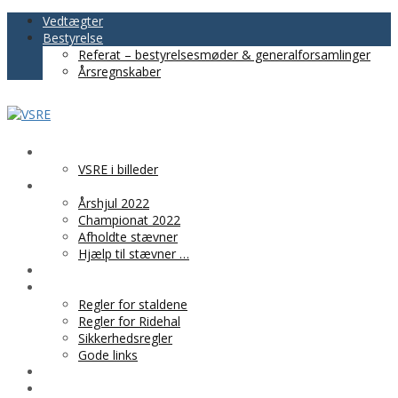
Vedtægter
Bestyrelse
Referat – bestyrelsesmøder & generalforsamlinger
Årsregnskaber
VSRE
VSRE i billeder
AKTIVITETER
Årshjul 2022
Championat 2022
Afholdte stævner
Hjælp til stævner …
BLIV MEDLEM
PRAKTISK INFO
Regler for staldene
Regler for Ridehal
Sikkerhedsregler
Gode links
KLUBTØJ
SPONSOR