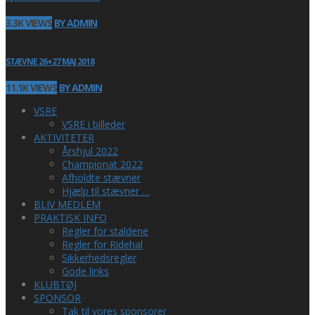
3.3K VIEWS
BY ADMIN
STÆVNE 26+27 MAJ 2018
11.1K VIEWS
BY ADMIN
VSRE
VSRE i billeder
AKTIVITETER
Årshjul 2022
Championat 2022
Afholdte stævner
Hjælp til stævner …
BLIV MEDLEM
PRAKTISK INFO
Regler for staldene
Regler for Ridehal
Sikkerhedsregler
Gode links
KLUBTØJ
SPONSOR
Tak til vores sponsorer