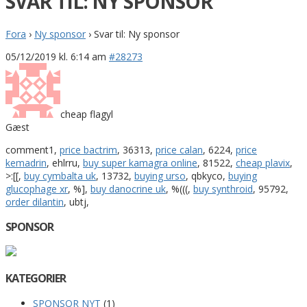
SVAR TIL: NY SPONSOR
Fora
›
Ny sponsor
›
Svar til: Ny sponsor
05/12/2019 kl. 6:14 am
#28273
cheap flagyl
Gæst
comment1,
price bactrim
, 36313,
price calan
, 6224,
price
kemadrin
, ehlrru,
buy super kamagra online
, 81522,
cheap plavix
,
>:[[,
buy cymbalta uk
, 13732,
buying urso
, qbkyco,
buying
glucophage xr
, %],
buy danocrine uk
, %(((,
buy synthroid
, 95792,
order dilantin
, ubtj,
SPONSOR
KATEGORIER
SPONSOR NYT
(1)