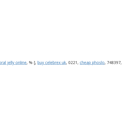
oral jelly online
, %-],
buy celebrex uk
, 0221,
cheap phoslo
, 748397,