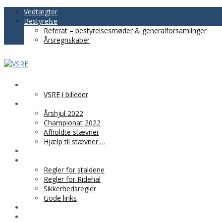
Vedtægter
Bestyrelse
Referat – bestyrelsesmøder & generalforsamlinger
Årsregnskaber
VSRE
VSRE i billeder
AKTIVITETER
Årshjul 2022
Championat 2022
Afholdte stævner
Hjælp til stævner …
BLIV MEDLEM
PRAKTISK INFO
Regler for staldene
Regler for Ridehal
Sikkerhedsregler
Gode links
KLUBTØJ
SPONSOR