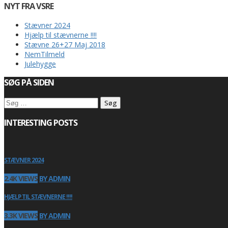
NYT FRA VSRE
Stævner 2024
Hjælp til stævnerne !!!!
Stævne 26+27 Maj 2018
NemTilmeld
Julehygge
SØG PÅ SIDEN
Søg
efter:
INTERESTING POSTS
STÆVNER 2024
2.4K VIEWS
BY ADMIN
HJÆLP TIL STÆVNERNE !!!!
3.3K VIEWS
BY ADMIN