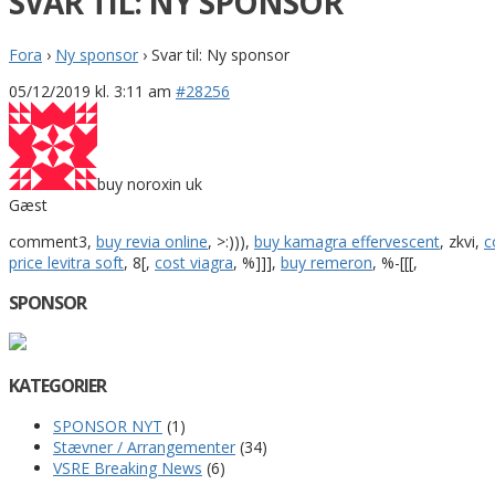
SVAR TIL: NY SPONSOR
Fora
›
Ny sponsor
›
Svar til: Ny sponsor
05/12/2019 kl. 3:11 am
#28256
buy noroxin uk
Gæst
comment3,
buy revia online
, >:))),
buy kamagra effervescent
, zkvi,
c
price levitra soft
, 8[,
cost viagra
, %]]],
buy remeron
, %-[[[,
SPONSOR
KATEGORIER
SPONSOR NYT
(1)
Stævner / Arrangementer
(34)
VSRE Breaking News
(6)