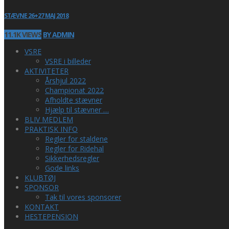
STÆVNE 26+27 MAJ 2018
11.1K VIEWS
BY ADMIN
VSRE
VSRE i billeder
AKTIVITETER
Årshjul 2022
Championat 2022
Afholdte stævner
Hjælp til stævner …
BLIV MEDLEM
PRAKTISK INFO
Regler for staldene
Regler for Ridehal
Sikkerhedsregler
Gode links
KLUBTØJ
SPONSOR
Tak til vores sponsorer
KONTAKT
HESTEPENSION