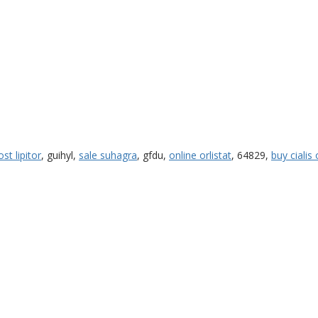
ost lipitor
, guihyl,
sale suhagra
, gfdu,
online orlistat
, 64829,
buy cialis 