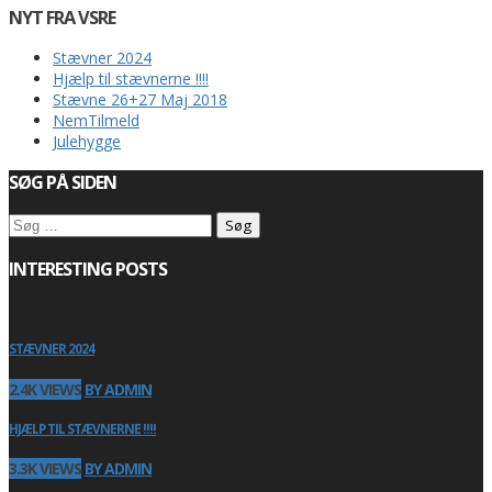
NYT FRA VSRE
Stævner 2024
Hjælp til stævnerne !!!!
Stævne 26+27 Maj 2018
NemTilmeld
Julehygge
SØG PÅ SIDEN
Søg
efter:
INTERESTING POSTS
STÆVNER 2024
2.4K VIEWS
BY ADMIN
HJÆLP TIL STÆVNERNE !!!!
3.3K VIEWS
BY ADMIN