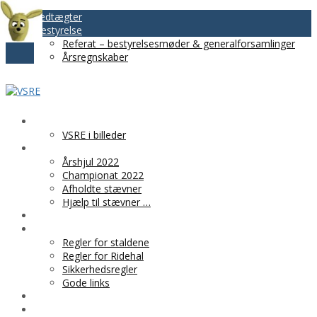
Vedtægter
Bestyrelse
Referat – bestyrelsesmøder & generalforsamlinger
Årsregnskaber
VSRE
VSRE i billeder
AKTIVITETER
Årshjul 2022
Championat 2022
Afholdte stævner
Hjælp til stævner …
BLIV MEDLEM
PRAKTISK INFO
Regler for staldene
Regler for Ridehal
Sikkerhedsregler
Gode links
KLUBTØJ
SPONSOR