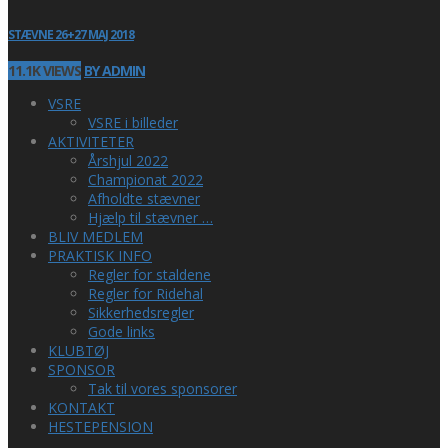
STÆVNE 26+27 MAJ 2018
11.1K VIEWS
BY ADMIN
VSRE
VSRE i billeder
AKTIVITETER
Årshjul 2022
Championat 2022
Afholdte stævner
Hjælp til stævner …
BLIV MEDLEM
PRAKTISK INFO
Regler for staldene
Regler for Ridehal
Sikkerhedsregler
Gode links
KLUBTØJ
SPONSOR
Tak til vores sponsorer
KONTAKT
HESTEPENSION