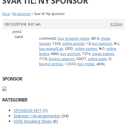
SVAR TIL: NY SPONSOR
Fora
›
Ny sponsor
›
Svar til: Ny sponsor
03/12/2019 kl. 9:37 am
#28044
jonn2
Gæst
comment2,
buy grisactin online
, 6814,
cheap
lanoxin
, 1328,
online aricept
, >:)),
buy sumycin
, %-),
buy avanafil uk
, :DDD,
online yasmin
, %O,
online
levitra
, 6860,
buy aciclovir
, 1374,
cheap eulexin
,
7178,
buying catapres
, 02677,
online paxil
, :D,
buying vermox
, >:OOO,
buy reglan
, attdx,
SPONSOR
KATEGORIER
SPONSOR NYT
(1)
Stævner / Arrangementer
(34)
VSRE Breaking News
(6)