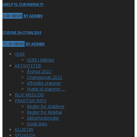
HJÆLP TIL STÆVNERNE !!!!
3.3K VIEWS
BY ADMIN
STÆVNE 26+27 MAJ 2018
11.1K VIEWS
BY ADMIN
VSRE
VSRE i billeder
AKTIVITETER
Årshjul 2022
Championat 2022
Afholdte stævner
Hjælp til stævner …
BLIV MEDLEM
PRAKTISK INFO
Regler for staldene
Regler for Ridehal
Sikkerhedsregler
Gode links
KLUBTØJ
SPONSOR