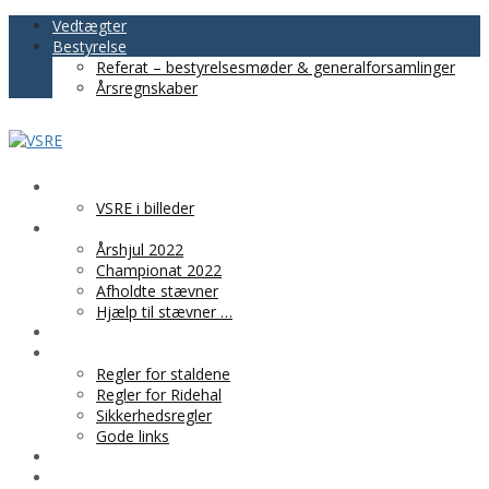
Vedtægter
Bestyrelse
Referat – bestyrelsesmøder & generalforsamlinger
Årsregnskaber
VSRE
VSRE i billeder
AKTIVITETER
Årshjul 2022
Championat 2022
Afholdte stævner
Hjælp til stævner …
BLIV MEDLEM
PRAKTISK INFO
Regler for staldene
Regler for Ridehal
Sikkerhedsregler
Gode links
KLUBTØJ
SPONSOR