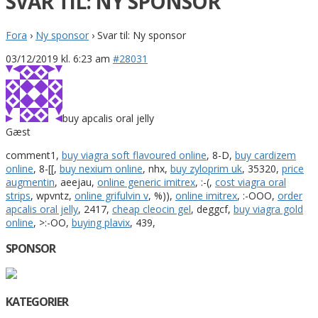
SVAR TIL: NY SPONSOR
Fora
›
Ny sponsor
›
Svar til: Ny sponsor
03/12/2019 kl. 6:23 am
#28031
buy apcalis oral jelly
Gæst
comment1,
buy viagra soft flavoured online
, 8-D,
buy cardizem
online
, 8-[[,
buy nexium online
, nhx,
buy zyloprim uk
, 35320,
price
augmentin
, aeejau,
online generic imitrex
, :-(,
cost viagra oral
strips
, wpvntz,
online grifulvin v
, %)),
online imitrex
, :-OOO,
order
apcalis oral jelly
, 2417,
cheap cleocin gel
, deggcf,
buy viagra gold
online
, >:-OO,
buying plavix
, 439,
SPONSOR
KATEGORIER