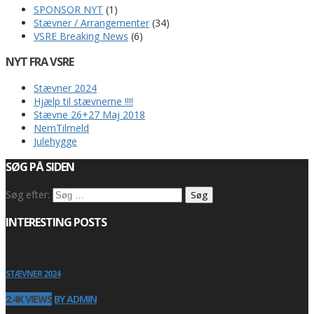
SPONSOR NYT
(1)
Stævner / Arrangementer
(34)
VSRE Breaking News
(6)
NYT FRA VSRE
Stævner 2024
Hjælp til stævnerne !!!!
Stævne 26+27 Maj 2018
NemTilmeld
Julehygge
SØG PÅ SIDEN
Søg efter:
INTERESTING POSTS
STÆVNER 2024
2.4K VIEWS
BY ADMIN