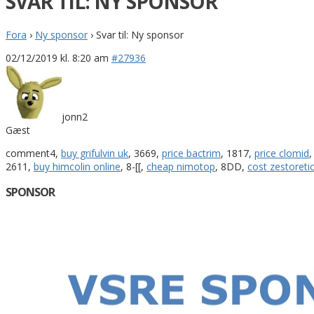
SVAR TIL: NY SPONSOR
Fora
›
Ny sponsor
›
Svar til: Ny sponsor
02/12/2019 kl. 8:20 am
#27936
jonn2
Gæst
comment4,
buy grifulvin uk
, 3669,
price bactrim
, 1817,
price clomid
2611,
buy himcolin online
, 8-[[,
cheap nimotop
, 8DD,
cost zestoreti
SPONSOR