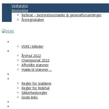
Vedtægter
Bestyrelse
Referat – bestyrelsesmøder & generalforsamlinger
Årsregnskaber
VSRE
VSRE i billeder
AKTIVITETER
Årshjul 2022
Championat 2022
Afholdte stævner
Hjælp til stævner …
BLIV MEDLEM
PRAKTISK INFO
Regler for staldene
Regler for Ridehal
Sikkerhedsregler
Gode links
KLUBTØJ
SPONSOR