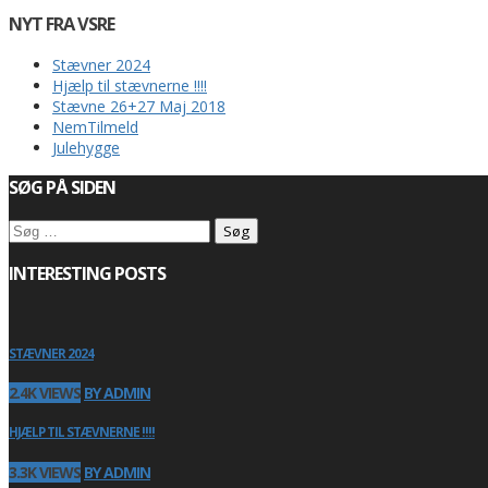
NYT FRA VSRE
Stævner 2024
Hjælp til stævnerne !!!!
Stævne 26+27 Maj 2018
NemTilmeld
Julehygge
SØG PÅ SIDEN
Søg
efter:
INTERESTING POSTS
STÆVNER 2024
2.4K VIEWS
BY ADMIN
HJÆLP TIL STÆVNERNE !!!!
3.3K VIEWS
BY ADMIN