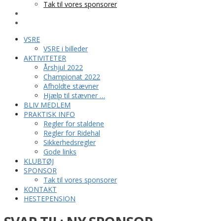
Tak til vores sponsorer
KONTAKT
HESTEPENSION
VSRE
VSRE i billeder
AKTIVITETER
Årshjul 2022
Championat 2022
Afholdte stævner
Hjælp til stævner …
BLIV MEDLEM
PRAKTISK INFO
Regler for staldene
Regler for Ridehal
Sikkerhedsregler
Gode links
KLUBTØJ
SPONSOR
Tak til vores sponsorer
KONTAKT
HESTEPENSION