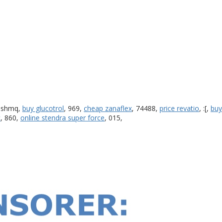
, shmq,
buy glucotrol
, 969,
cheap zanaflex
, 74488,
price revatio
, :[,
buy
c
, 860,
online stendra super force
, 015,