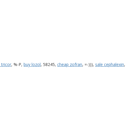
 tricor
, %-P,
buy lozol
, 58245,
cheap zofran
, =-))),
sale cephalexin
,