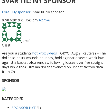
SVAR TIL: NY SPONSOR
Fora
›
Ny sponsor
›
Svar til: Ny sponsor
07/07/2019 kl. 7:46 pm
#27649
Jozef
Gæst
Are you a student?
hot xnxx videos
TOKYO, Aug 9 (Reuters) – The
dollar licked its wounds onFriday, holding near a seven-week low
against a basket ofcurrencies, following losses over five straight
days while theAustralian dollar advanced on upbeat factory data
from China.
SPONSOR
KATEGORIER
SPONSOR NYT
(1)