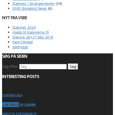
Stævner / Arrangementer
(34)
VSRE Breaking News
(6)
NYT FRA VSRE
Stævner 2024
Hjælp til stævnerne !!!!
Stævne 26+27 Maj 2018
NemTilmeld
Julehygge
SØG PÅ SIDEN
Søg efter:
INTERESTING POSTS
STÆVNER 2024
2.4K VIEWS
BY ADMIN
HJÆLP TIL STÆVNERNE !!!!