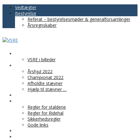
Vedtægter
Bestyrelse
Referat – bestyrelsesmøder & generalforsamlinger
Årsregnskaber
VSRE
VSRE i billeder
AKTIVITETER
Årshjul 2022
Championat 2022
Afholdte stævner
Hjælp til stævner …
BLIV MEDLEM
PRAKTISK INFO
Regler for staldene
Regler for Ridehal
Sikkerhedsregler
Gode links
KLUBTØJ
SPONSOR