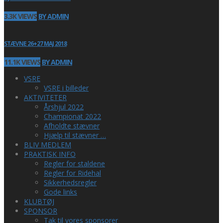
3.3K VIEWS
BY ADMIN
STÆVNE 26+27 MAJ 2018
11.1K VIEWS
BY ADMIN
VSRE
VSRE i billeder
AKTIVITETER
Årshjul 2022
Championat 2022
Afholdte stævner
Hjælp til stævner …
BLIV MEDLEM
PRAKTISK INFO
Regler for staldene
Regler for Ridehal
Sikkerhedsregler
Gode links
KLUBTØJ
SPONSOR
Tak til vores sponsorer