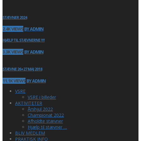
STÆVNER 2024
2.4K VIEWS
BY ADMIN
HJÆLP TIL STÆVNERNE !!!!
3.3K VIEWS
BY ADMIN
STÆVNE 26+27 MAJ 2018
11.1K VIEWS
BY ADMIN
VSRE
VSRE i billeder
AKTIVITETER
Årshjul 2022
Championat 2022
Afholdte stævner
Hjælp til stævner …
BLIV MEDLEM
PRAKTISK INFO