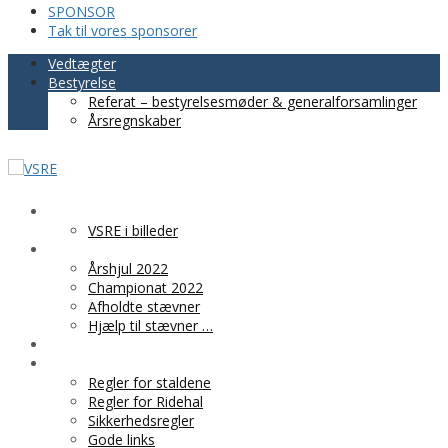
SPONSOR
Tak til vores sponsorer
Vedtægter
Bestyrelse
Referat – bestyrelsesmøder & generalforsamlinger
Årsregnskaber
VSRE
VSRE i billeder
AKTIVITETER
Årshjul 2022
Championat 2022
Afholdte stævner
Hjælp til stævner …
BLIV MEDLEM
PRAKTISK INFO
Regler for staldene
Regler for Ridehal
Sikkerhedsregler
Gode links