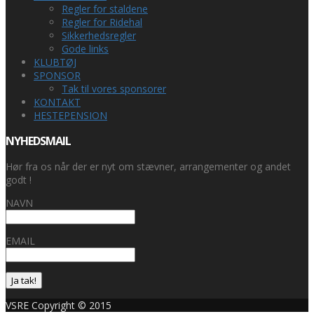
Regler for staldene
Regler for Ridehal
Sikkerhedsregler
Gode links
KLUBTØJ
SPONSOR
Tak til vores sponsorer
KONTAKT
HESTEPENSION
NYHEDSMAIL
Hør fra os når der er nyt om stævner, arrangementer og andet
godt !
NAVN
EMAIL
Ja tak!
VSRE Copyright © 2015