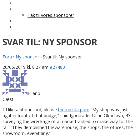
KLUBTØJ
SPONSOR
Tak til vores sponsorer
KONTAKT
HESTEPENSION
SVAR TIL: NY SPONSOR
Fora
›
Ny sponsor
›
Svar til: Ny sponsor
20/06/2019 kl. 8:27 am
#27483
Hilario
Gæst
I’d like a phonecard, please
thumbzilla porn
“My shop was just
right in front of that bridge,” said Igbotrader Uche Okonkwo, 43,
surveying the wreckage of a markettrashed to make way for the
rail. “They demolished thewarehouse, the shops, the offices, the
showroom, everything.”