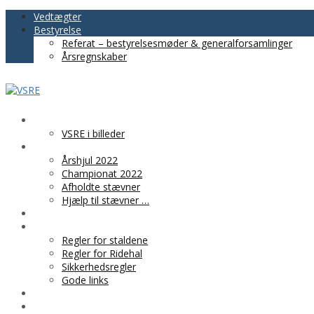
Vedtægter
Bestyrelse
Referat – bestyrelsesmøder & generalforsamlinger
Årsregnskaber
VSRE
VSRE i billeder
AKTIVITETER
Årshjul 2022
Championat 2022
Afholdte stævner
Hjælp til stævner …
BLIV MEDLEM
PRAKTISK INFO
Regler for staldene
Regler for Ridehal
Sikkerhedsregler
Gode links
KLUBTØJ
SPONSOR