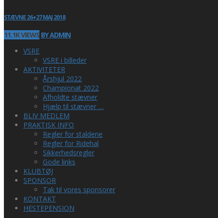
STÆVNE 26+27 MAJ 2018
11.1K VIEWS
BY ADMIN
VSRE
VSRE i billeder
AKTIVITETER
Årshjul 2022
Championat 2022
Afholdte stævner
Hjælp til stævner …
BLIV MEDLEM
PRAKTISK INFO
Regler for staldene
Regler for Ridehal
Sikkerhedsregler
Gode links
KLUBTØJ
SPONSOR
Tak til vores sponsorer
KONTAKT
HESTEPENSION