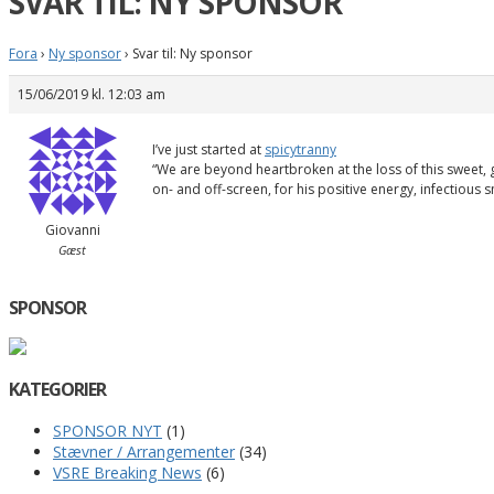
SVAR TIL: NY SPONSOR
Fora
›
Ny sponsor
›
Svar til: Ny sponsor
15/06/2019 kl. 12:03 am
I’ve just started at
spicytranny
“We are beyond heartbroken at the loss of this sweet,
on- and off-screen, for his positive energy, infectious 
Giovanni
Gæst
SPONSOR
KATEGORIER
SPONSOR NYT
(1)
Stævner / Arrangementer
(34)
VSRE Breaking News
(6)