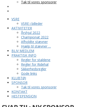
Tak til vores sponsorer
KONTAKT
HESTEPENSION
VSRE
VSRE i billeder
AKTIVITETER
Årshjul 2022
Championat 2022
Afholdte stævner
Hjælp til stævner …
BLIV MEDLEM
PRAKTISK INFO
Regler for staldene
Regler for Ridehal
Sikkerhedsregler
Gode links
KLUBTØJ
SPONSOR
Tak til vores sponsorer
KONTAKT
HESTEPENSION