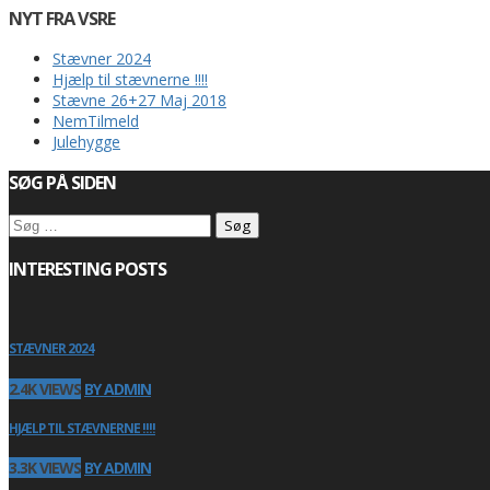
NYT FRA VSRE
Stævner 2024
Hjælp til stævnerne !!!!
Stævne 26+27 Maj 2018
NemTilmeld
Julehygge
SØG PÅ SIDEN
Søg
efter:
INTERESTING POSTS
STÆVNER 2024
2.4K VIEWS
BY ADMIN
HJÆLP TIL STÆVNERNE !!!!
3.3K VIEWS
BY ADMIN