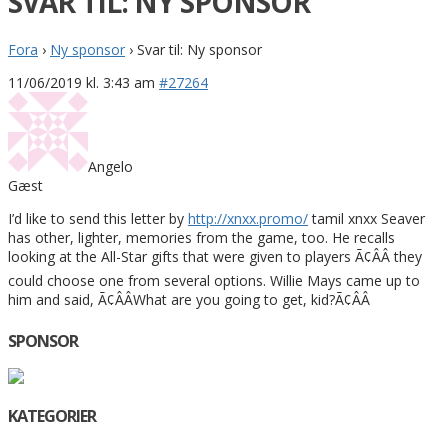
SVAR TIL: NY SPONSOR
Fora
›
Ny sponsor
›
Svar til: Ny sponsor
11/06/2019 kl. 3:43 am
#27264
Angelo
Gæst
I’d like to send this letter by
http://xnxx.promo/
tamil xnxx Seaver
has other, lighter, memories from the game, too. He recalls
looking at the All-Star gifts that were given to players Ã¢ÂÂ they
could choose one from several options. Willie Mays came up to
him and said, Ã¢ÂÂWhat are you going to get, kid?Ã¢ÂÂ
SPONSOR
KATEGORIER