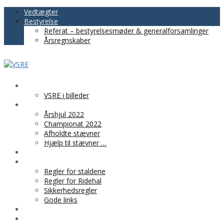
Vedtægter
Bestyrelse
Referat – bestyrelsesmøder & generalforsamlinger
Årsregnskaber
VSRE
VSRE i billeder
AKTIVITETER
Årshjul 2022
Championat 2022
Afholdte stævner
Hjælp til stævner …
BLIV MEDLEM
PRAKTISK INFO
Regler for staldene
Regler for Ridehal
Sikkerhedsregler
Gode links
KLUBTØJ
SPONSOR