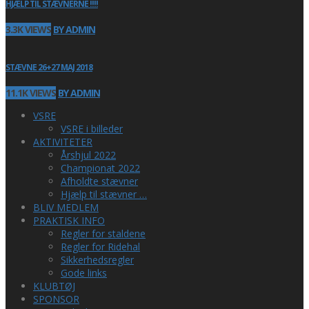
HJÆLP TIL STÆVNERNE !!!!
3.3K VIEWS
BY ADMIN
STÆVNE 26+27 MAJ 2018
11.1K VIEWS
BY ADMIN
VSRE
VSRE i billeder
AKTIVITETER
Årshjul 2022
Championat 2022
Afholdte stævner
Hjælp til stævner …
BLIV MEDLEM
PRAKTISK INFO
Regler for staldene
Regler for Ridehal
Sikkerhedsregler
Gode links
KLUBTØJ
SPONSOR