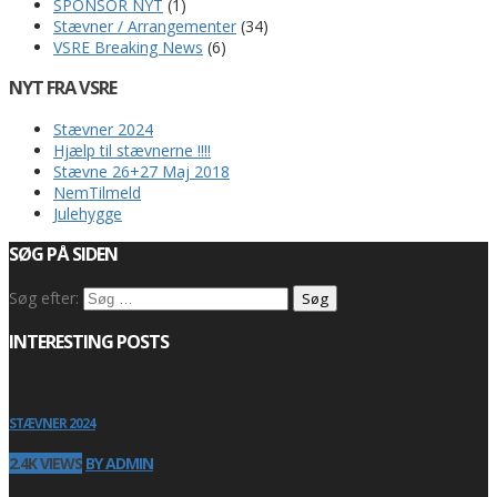
SPONSOR NYT
(1)
Stævner / Arrangementer
(34)
VSRE Breaking News
(6)
NYT FRA VSRE
Stævner 2024
Hjælp til stævnerne !!!!
Stævne 26+27 Maj 2018
NemTilmeld
Julehygge
SØG PÅ SIDEN
Søg efter:
INTERESTING POSTS
STÆVNER 2024
2.4K VIEWS
BY ADMIN