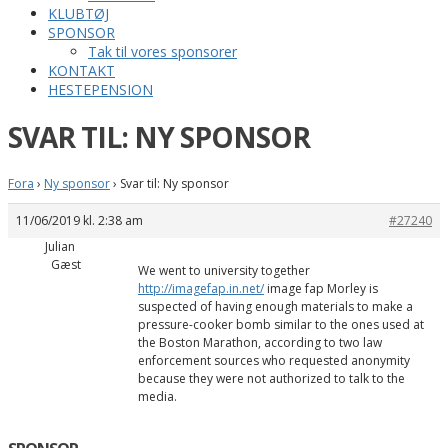
KLUBTØJ
SPONSOR
Tak til vores sponsorer
KONTAKT
HESTEPENSION
SVAR TIL: NY SPONSOR
Fora
›
Ny sponsor
›
Svar til: Ny sponsor
11/06/2019 kl. 2:38 am
#27240
Julian
Gæst
We went to university together
http://imagefap.in.net/
image fap Morley is
suspected of having enough materials to make a
pressure-cooker bomb similar to the ones used at
the Boston Marathon, according to two law
enforcement sources who requested anonymity
because they were not authorized to talk to the
media.