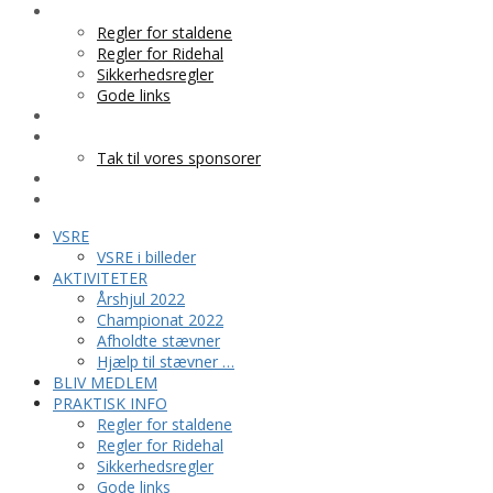
PRAKTISK INFO
Regler for staldene
Regler for Ridehal
Sikkerhedsregler
Gode links
KLUBTØJ
SPONSOR
Tak til vores sponsorer
KONTAKT
HESTEPENSION
VSRE
VSRE i billeder
AKTIVITETER
Årshjul 2022
Championat 2022
Afholdte stævner
Hjælp til stævner …
BLIV MEDLEM
PRAKTISK INFO
Regler for staldene
Regler for Ridehal
Sikkerhedsregler
Gode links