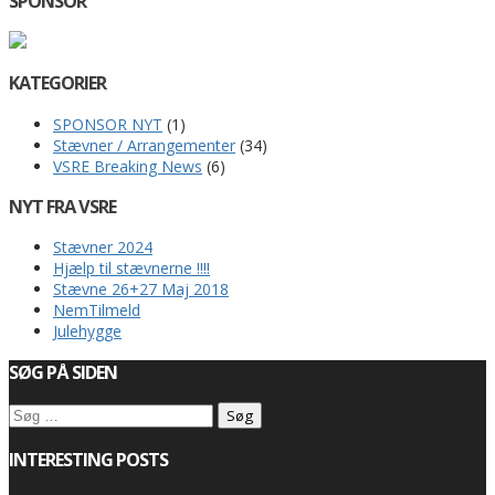
SPONSOR
KATEGORIER
SPONSOR NYT
(1)
Stævner / Arrangementer
(34)
VSRE Breaking News
(6)
NYT FRA VSRE
Stævner 2024
Hjælp til stævnerne !!!!
Stævne 26+27 Maj 2018
NemTilmeld
Julehygge
SØG PÅ SIDEN
Søg
efter:
INTERESTING POSTS