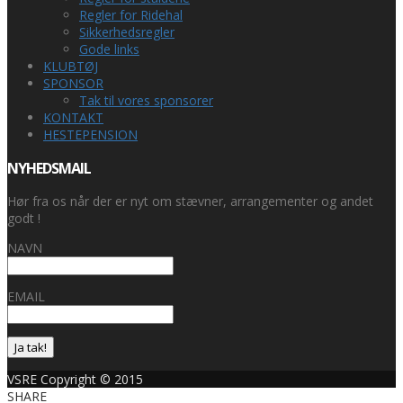
Regler for Ridehal
Sikkerhedsregler
Gode links
KLUBTØJ
SPONSOR
Tak til vores sponsorer
KONTAKT
HESTEPENSION
NYHEDSMAIL
Hør fra os når der er nyt om stævner, arrangementer og andet
godt !
NAVN
EMAIL
Ja tak!
VSRE Copyright © 2015
SHARE