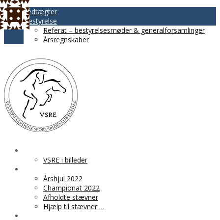
Vedtægter
Bestyrelse
Referat – bestyrelsesmøder & generalforsamlinger
Årsregnskaber
VSRE
VSRE i billeder
AKTIVITETER
Årshjul 2022
Championat 2022
Afholdte stævner
Hjælp til stævner …
BLIV MEDLEM