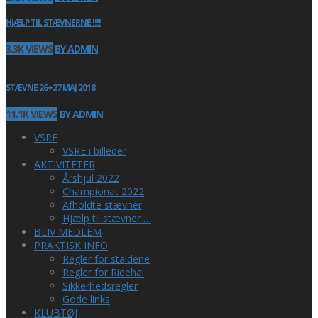
HJÆLP TIL STÆVNERNE !!!!
3.3K VIEWS
BY ADMIN
STÆVNE 26+27 MAJ 2018
11.1K VIEWS
BY ADMIN
VSRE
VSRE i billeder
AKTIVITETER
Årshjul 2022
Championat 2022
Afholdte stævner
Hjælp til stævner …
BLIV MEDLEM
PRAKTISK INFO
Regler for staldene
Regler for Ridehal
Sikkerhedsregler
Gode links
KLUBTØJ