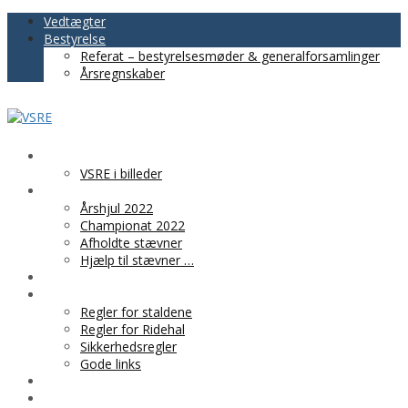
Vedtægter
Bestyrelse
Referat – bestyrelsesmøder & generalforsamlinger
Årsregnskaber
VSRE
VSRE i billeder
AKTIVITETER
Årshjul 2022
Championat 2022
Afholdte stævner
Hjælp til stævner …
BLIV MEDLEM
PRAKTISK INFO
Regler for staldene
Regler for Ridehal
Sikkerhedsregler
Gode links
KLUBTØJ
SPONSOR