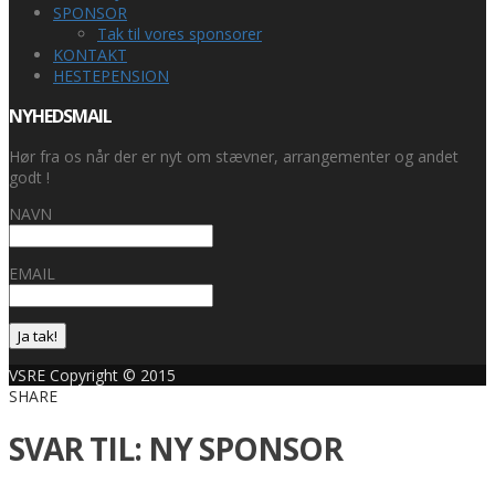
SPONSOR
Tak til vores sponsorer
KONTAKT
HESTEPENSION
NYHEDSMAIL
Hør fra os når der er nyt om stævner, arrangementer og andet
godt !
NAVN
EMAIL
Ja tak!
VSRE Copyright © 2015
SHARE
SVAR TIL: NY SPONSOR