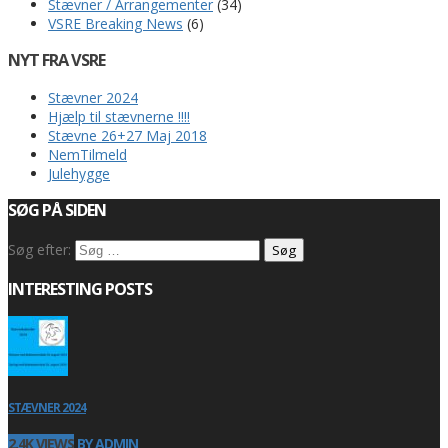
Stævner / Arrangementer
(34)
VSRE Breaking News
(6)
NYT FRA VSRE
Stævner 2024
Hjælp til stævnerne !!!!
Stævne 26+27 Maj 2018
NemTilmeld
Julehygge
SØG PÅ SIDEN
Søg efter:
INTERESTING POSTS
STÆVNER 2024
2.4K VIEWS
BY ADMIN