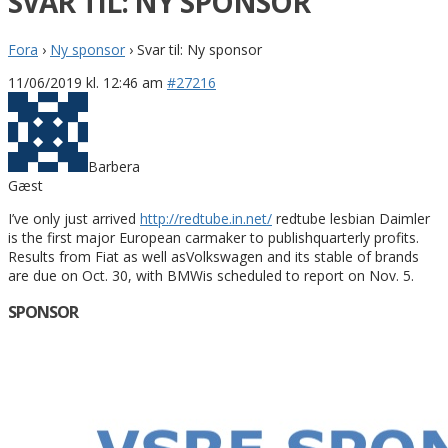
SVAR TIL: NY SPONSOR
Fora
›
Ny sponsor
›
Svar til: Ny sponsor
11/06/2019 kl. 12:46 am
#27216
Barbera
Gæst
I’ve only just arrived
http://redtube.in.net/
redtube lesbian Daimler
is the first major European carmaker to publishquarterly profits.
Results from Fiat as well asVolkswagen and its stable of brands
are due on Oct. 30, with BMWis scheduled to report on Nov. 5.
SPONSOR